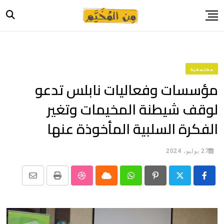
Ski
t
conten
الرئيسية
أخبار
مجتمعية
حياة
مؤسسات وفعاليات نابلس تدعو
صورة وحكاية
لوقف شيطنة المخيمات وتغير
قصة وسيرة
الفكرة السلبية المأخوذة عنها
فيديو
المدونة
27 يوليو، 2024
بيانات
Share
StumbleUpon
Print
Cloud
Whatsapp
Pinterest
via
Email