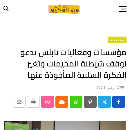
Ski
t
conten
الرئيسية
أخبار
مجتمعية
حياة
مؤسسات وفعاليات نابلس تدعو
صورة وحكاية
لوقف شيطنة المخيمات وتغير
قصة وسيرة
الفكرة السلبية المأخوذة عنها
فيديو
المدونة
27 يوليو، 2024
بيانات
Share
StumbleUpon
Print
Cloud
Whatsapp
Pinterest
via
Email