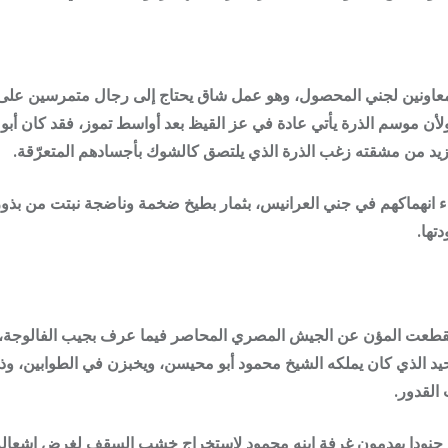
عاونين لجني المحصول، وهو عمل شاق يحتاج إلى رجال متمرسين على ق
ن موسم الذرة يأتي عادة في عز القيظ بعد أواسط تموز، فقد كان أبو مح
يد من مشقته زغب الذرة الذي يلتصق كالشوك بأجسادهم المتعرّقة.
أثناء انهماكهم في جني العرانيس، بثمار بطيخ ضخمة وناضجة نبتت من ب
تها.
انقطعت المؤن عن الجيش المصري المحاصر فيما عرف بجيب الفالوجة، ف
حيد الذي كان يملكه الشيخ محمود أبو محيسن، ويخبزن في الطوابين، وذبح
القدور.
د جنودا يهدمون غرفة ابنه محمود لاستخراج خشب السقف لغرض إشعاله تح