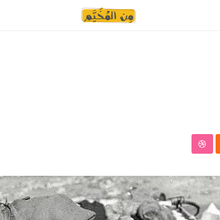
StumbleUpon
Clo
W