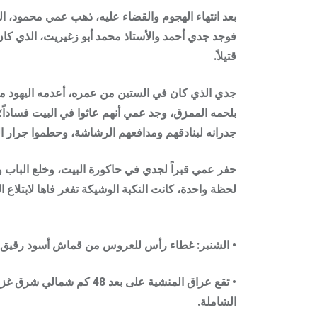
بعد انتهاء الهجوم والقضاء عليه، ذهب عمي محمود، ا
فوجد جدي أحمد والأستاذ محمد أبو زغيريت، الذي كان
قتيلاً.
جدي الذي كان في الستين من عمره، أعدمه اليهود من
بلحمه الممزق، وجد عمي أنهم عاثوا في البيت فساداً؛
جدرانه لبنادقهم ومدافعهم الرشاشة، وحطموا جرار ا
حفر عمي قبراً لجدي في حاكورة البيت، وخلع الباب وجع
لحظة واحدة، كانت النكبة الوشيكة تفغر فاها لابتلاع 
• الشنبر: غطاء رأس للعروس من قماش أسود رقيق ول
الشاملة.