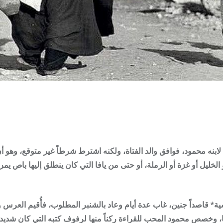
بنه محمود، فوافق والد الفتاة، ولكنه اشترط شرطاً غير متوقع، وهو أ
الخليل أو غزة أو الرملة، أو حتى من يافا التي كان ينطلق إليها باص يم
ية*
قاصداً جنين، غاب عدة أيام وعاد بالشنبر المطلوب، فأُقيم العرس 
خصص محمود المحب للقراءة ركناً منها لرفوف كتبه التي كان شديد ال