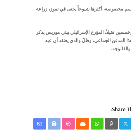
واسم مخصوصة، أكثرها شيوعاً يجنى في تموز، زراعة
خمسين قتيلاً، المؤرخ الإسرائيلي بيني موريس يذكر
نت 98 قتيلا فقط، وقد جاء عبد الناصر مع قوات الهدنة الدولية عام 1950 ليدلهم على هذا المدفن الجماعي، وظلّ والدي يعتقد أن عبد
الفالوجة.
Share Th
Share
StumbleUpon
Print
Cloud
Whatsapp
Pinterest