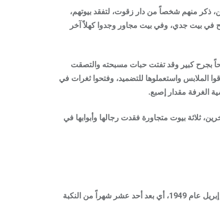
، ذكر منهم شخصاً من دار زقوت، لتفقد بيوتهم،
ح في بيت جدي، وفي بيت مجاور وجدوا كهلاً آخر
اً بجرح كبير وقد تفتت حبات مسبحته والتصقت
قوا الملابس واستعملوها للتضميد، وفتحوا ثغرات في
ة الغرفة مقدار إصبع.
رين، ثلاثة بيوت متجاورة فقدت رجالها وأبوابها في
• تقع عراق المنشية على بعد 48 كم شمالي شرق غزة و32 كم شمالي غرب الخليل، وقد سقطت وهجر الأهالي نهائياً في 26 إبريل عام 1949، أي بعد أحد عشر شهراً من النكبة