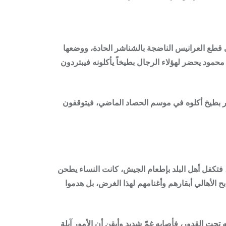
طع العرانيس الناضجة بالشناشر الحادة، ووضعها
مود يحضر لهؤلاء الرجال بطيخاً يأكلونه فيبتردون
ذور بطيخ أكلوه في موسم الحصاد الماضي، فيتوقفون
تكفل أهل البلد بإطعام الجيش، كانت النساء يطحن
 الأهالي أبقارهم وأغنامهم لهذا الغرض، بل هدموا
ت القدور، فأصابه غمّ شديد وأيقن أن الأمور آيلة