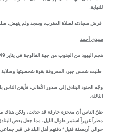
للنهاية.
فرش سجادته لصلاة المغرب، وسجد ولم ينهض، صلى علي
سيدي أحمد
هجم اليهود من الجنوب من جهة الفالوجة في يناير 1949 بقوة كبيرة معززة بالآليات، واحتلوا ثلثي البلد، وجمعوا الرجال والنساء في حارة الطيطة تمهيداً لإعدامهم.
طلبت شمس جبر، المعروفة بقوة شخصيتها وصلابة عزيم
وجّه الجنود البنادق إلى صدور الأهالي، فأيقن الناس ب
الثالثة.
ظنّ الناس أن معجزة خارقة قد حدثت، ولكن هناك من 
مطراً غزيراً استمر طوال الليل، مما جعل بعض البناد
حوالي
أربعمئة قتيل*
دفنهم أهل البلد في قبر جماعي ك