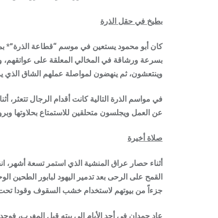
بطيخ في حقل الذرة
كان أبو محمود يستعين في موسم
“قطاعة الذرة”*
بم
بسرعة ورشاقة في المخالي المعلقة على عواتقهم، ولأ
وينتعشون، ثم ينهضون لمواصلة عملهم الشاق الذي يز
في مواسم الذرة التالية كانت أقدام الرجال تتعثر، 
عن العمل ويجلسون متحلقين للاستمتاع بحلاوتها وبرود
صلاة أخيرة
أثناء حصار عراق المنشية الذي استمر تسعة أشهر، 
القمح على الرحى بعد تدمير اليهود لبابور الطحين الو
جزءاً من بيوتهم لاستخدام خشب السقوف وقودا تحت 
عاد حمدان في أحد الأيام إلى بيته قبل المغرب، فوج