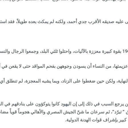
ه صديقه الأقرب جدي أحمد، ولكنه لم يمكث بعده طويلاً، فقد استشهد 
تها، من النساء أن يسودن وجوههن بفحم المواقد حتى لا يقعن في أيد
النهاية، ولكن حين ضغطوا على الزناد، وبما يشبه المعجزة، لم تنطلق أي 
يرجع السبب في ذلك إلى إن اليهود كانوا يتوكؤون على بنادقهم في ال
ق ” تبرّد”، ثم سرعان ما شنّ الجيش المصري والأهالي هجوماً قوياً مضا
بير بإشراف قوات الهدنة الدولية.