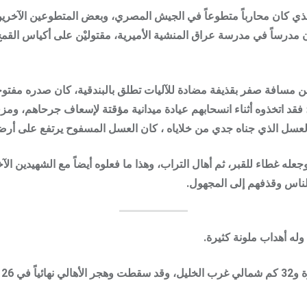
لذي كان محارباً متطوعاً في الجيش المصري، وبعض المتطوعين الآخرين
 مدرساً في مدرسة عراق المنشية الأميرية، مقتوليْن على أكياس القم
 مسافة صفر بقذيفة مضادة للآليات تطلق بالبندقية، كان صدره مفتوح
 فقد اتخذوه أثناء انسحابهم عيادة ميدانية مؤقتة لإسعاف جرحاهم، ومز
لعسل الذي جناه جدي من خلاياه ، كان العسل المسفوح يرتفع على أرضي
له غطاء للقبر، ثم أهال التراب، وهذا ما فعلوه أيضاً مع الشهيدين الآخ
الناس وقذفهم إلى المجهول.
ه أهداب ملونة كثيرة.