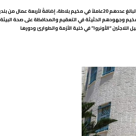
كرّمت اللجنة الشعبية لخدمات مخيم بلاطة عمال صحة البيئة البالغ عددهم 20عاملاً في مخيم بلاطة، إضافةً لأربعة 
المخيم وجهودهم الحثيثة في التعقيم والمحافظة على صحة البيئ
لاجئين “الأونروا” في خلية الأزمة والطوارئ ودورها