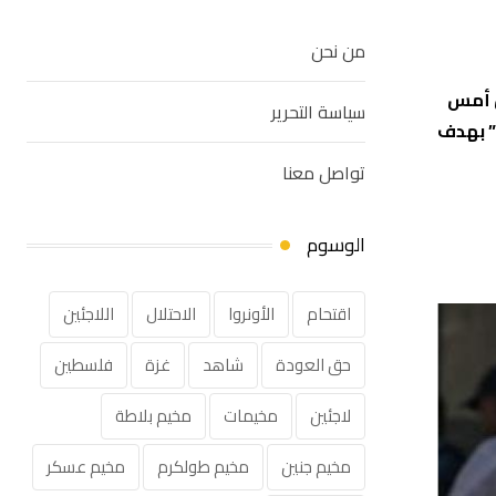
من نحن
ل أمس
سياسة التحرير
” بهدف
تواصل معنا
الوسوم
اقتحام
الأونروا
الاحتلال
اللاجئين
حق العودة
شاهد
غزة
فلسطين
لاجئين
مخيمات
مخيم بلاطة
مخيم جنين
مخيم طولكرم
مخيم عسكر