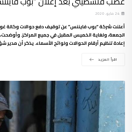
غضب فلسطيني بعد إعلان “بوب فايننس
24 مايو، 2020
أعلنت شركة “بوب فايننس” عن توقيف دفع حوالات وكالة غوث 
الجمعة، ولغاية الخميس المقبل في جميع المراكز. وأوضحت، في
إعادة تنظيم أرقام الحوالات ولوائح الأسماء. يذكر أن مدير 
اقرأ المزيد