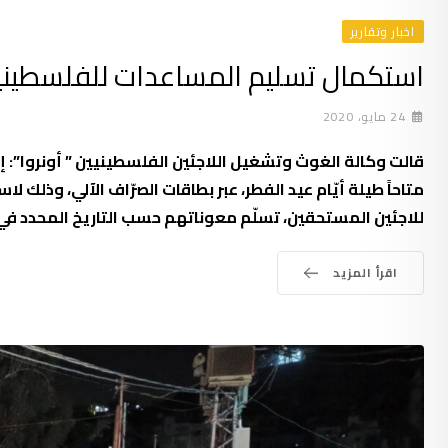
اخبار وتقارير
استكمال تسليم المساعدات للفلسطينيين
24 مايو، 2020
قالت وكالة الغوث وتشغيل اللاجئين الفلسطينيين ” أونروا”: إ
للاجئين المستحقين، تسلّم معوناتهم حسب التاريخ المحدد في ال
اقرأ المزيد