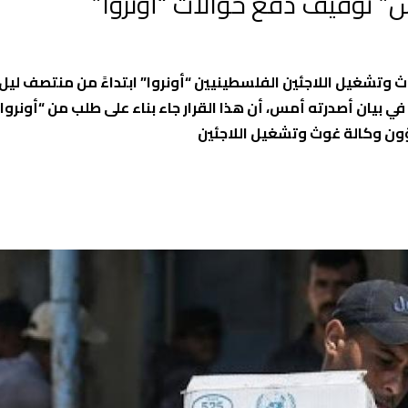
” توقيف دفع حوالات “أونروا”
وتشغيل اللاجئين الفلسطينيين “أونروا” ابتداءً من منتصف لي
 بيان أصدرته أمس، أن هذا القرار جاء بناء على طلب من “أونروا
شؤون وكالة غوث وتشغيل اللاجئين