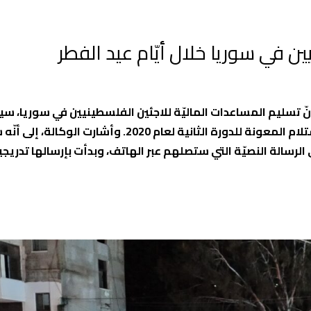
 في سوريا خلال أيّام عيد الفطر
نّ تسليم المساعدات الماليّة للاجئين الفلسطينيين في سوريا، س
متاحاً طيلة أيّام عيد الفطر، عبر بطاقات الصرّاف الآلي، وذلك لاستلام المعونة للدورة الثانية لعام 2020. وأشارت 
رسالة النصيّة التي ستصلهم عبر الهاتف، وبدأت بإرسالها تدريجيا