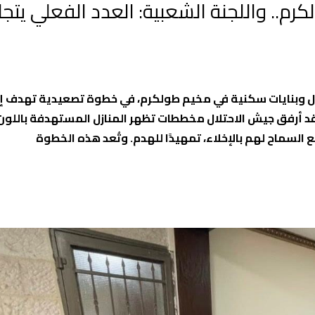
ي مخيم طولكرم.. واللجنة الشعبية: العدد الفعلي يتجا
وات الاحتلال الإسرائيلي، اليوم الاثنين، بهدم 104 منازل وبنايات سكنية في مخيم طولكرم، في خطوة تصعيدية
قد أرفق جيش الاحتلال مخططات تظهر المنازل المستهدفة باللون 