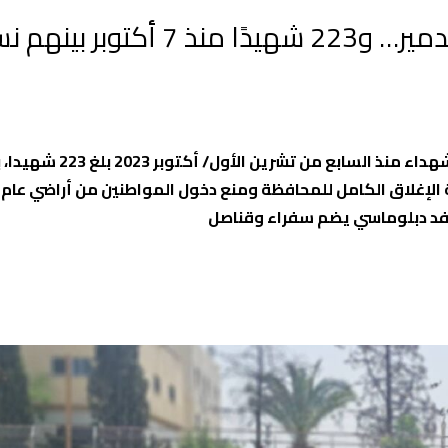
كميل: الاحتلال يمارس نهج السرقة والتدمير… و223 شهيدًا منذ 7 أكتو
كشف محافظ طولكرم عبد الله كميل، اليوم الإثنين أن عدد الشهداء منذ السابع
 وفد دبلوماسي يضم سفراء وقناصل