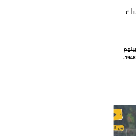
بر بينهم نساء
 من تشرين الأول/ أكتوبر 2023 بلغ 223 شهيدا، بينهم
نساء وأطفال، فيما يعيش التجار ظروفا اقتصادية صعبة نتيجة الإغلاق الكامل للمحافظة ومنع دخول المواطنين من أراضي عام 1948،