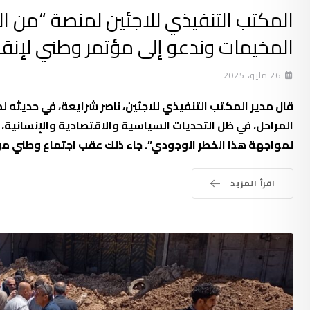
المكتب التنفيذي للاجئين لمنصة “من ال
المخيمات وندعو إلى مؤتمر وطني لإنق
26 مايو، 2025
قال مدير المكتب التنفيذي للاجئين، ناصر شرايعة، في حديثه 
المراحل، في ظل التحديات السياسية والاقتصادية والإنسانية،
لمواجهة هذا الخطر الوجودي”. جاء ذلك عقب اجتماع وطني مو
اقرأ المزيد