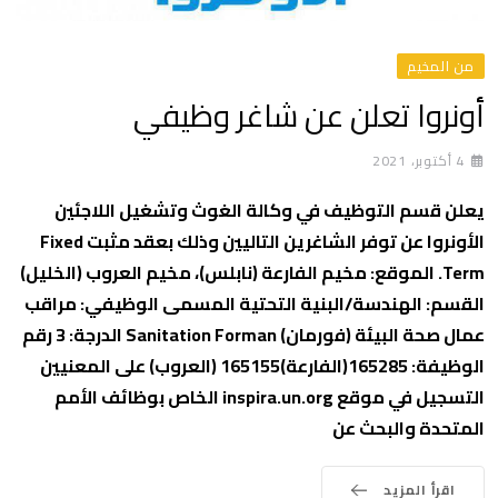
من المخيم
أونروا تعلن عن شاغر وظيفي
4 أكتوبر، 2021
يعلن قسم التوظيف في وكالة الغوث وتشغيل اللاجئين
الأونروا عن توفر الشاغرين التاليين وذلك بعقد مثبت Fixed
Term. الموقع: مخيم الفارعة (نابلس)، مخيم العروب (الخليل)
القسم: الهندسة/البنية التحتية المسمى الوظيفي: مراقب
عمال صحة البيئة (فورمان) Sanitation Forman الدرجة: 3 رقم
الوظيفة: 165285(الفارعة)165155 (العروب) على المعنيين
التسجيل في موقع inspira.un.org الخاص بوظائف الأمم
المتحدة والبحث عن
اقرأ المزيد