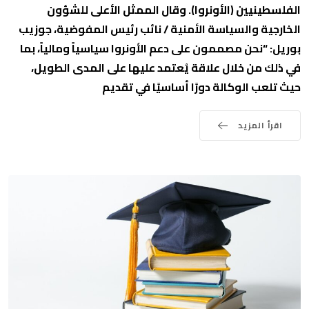
الفلسطينيين (الأونروا). وقال الممثل الأعلى للشؤون
الخارجية والسياسة الأمنية / نائب رئيس المفوضية، جوزيب
بوريل: “نحن مصممون على دعم الأونروا سياسياً ومالياً، بما
في ذلك من خلال علاقة يُعتمد عليها على المدى الطويل،
حيث تلعب الوكالة دورًا أساسيًا في تقديم
اقرأ المزيد