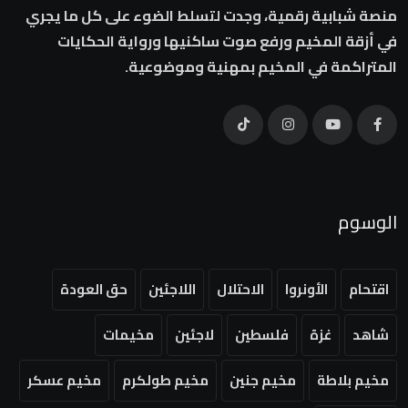
منصة شبابية رقمية، وجدت لتسلط الضوء على كل ما يجري
في أزقة المخيم ورفع صوت ساكنيها ورواية الحكايات
المتراكمة في المخيم بمهنية وموضوعية.
الوسوم
اقتحام
الأونروا
الاحتلال
اللاجئين
حق العودة
شاهد
غزة
فلسطين
لاجئين
مخيمات
مخيم بلاطة
مخيم جنين
مخيم طولكرم
مخيم عسكر