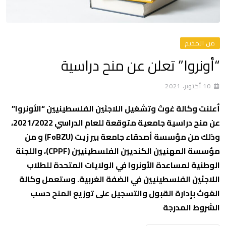
من المخيم
“أونروا” تعلن عن منح دراسية
10 أكتوبر، 2021
أعلنت وكالة غوث وتشغيل اللاجئين الفلسطينيين “الأونروا”
عن منح دراسية جامعية متوقعة للعام الدراسي 2021/2022،
وذلك من مؤسسة أصدقاء جامعة بير زيت (FoBZU) و من
مؤسسة المهنيين الكنديين الفلسطينيين (CPPF)، واللجنة
الوطنية لمساعدة الأونروا في الولايات المتحدة للطلاب
اللاجئين الفلسطينيين في الضفة الغربية. وستعمل وكالة
الغوث بإدارة القبول والتسجيل على توزيع المنح حسب
الشروط المدرجة