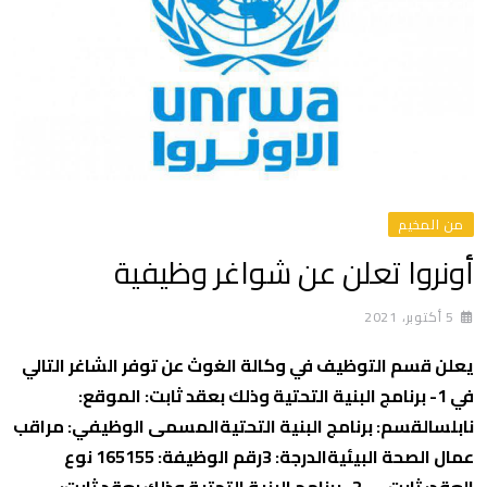
من المخيم
أونروا تعلن عن شواغر وظيفية
5 أكتوبر، 2021
يعلن قسم التوظيف في وكالة الغوث عن توفر الشاغر التالي
في 1- برنامج البنية التحتية وذلك بعقد ثابت: الموقع:
نابلسالقسم: برنامج البنية التحتيةالمسمى الوظيفي: مراقب
عمال الصحة البيئيةالدرجة: 3رقم الوظيفة: 165155 نوع