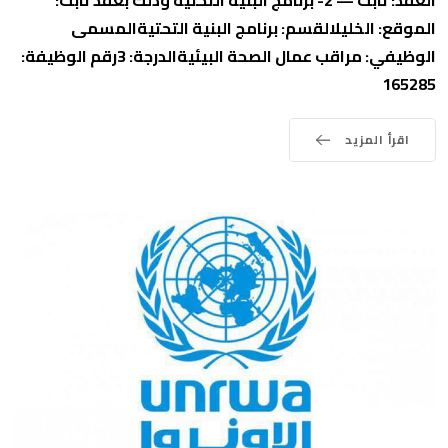
العقد: ثابت — 2- برنامج البنية التحتية وذلك بعقد ثابت:
الموقع: الخليلالقسم: برنامج البنية التحتيةالمسمى
الوظيفي: مراقب عمال الصحة البيئيةالدرجة: 3رقم الوظيفة:
165285
اقرأ المزيد