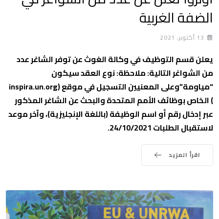
الضفة الغربية
13 أكتوبر، 2021
يعلن قسم التوظيف في وكالة الغوث عن توفر الشاغر عدد
من الشواغر التالية: ملاحظة: نوع العقد سيكون
“مياومة”وعلى المعنيين التسجيل في موقع (inspira.un.org
) الخاص بوظائف الأمم المتحدة والبحث عن الشاغر المذكور
عبر إدخال رقم أو اسم الوظيفة (باللغة الإنجليزية)، وآخر موعد
لاستقبال الطلبات 24/10/2021.
اقرأ المزيد