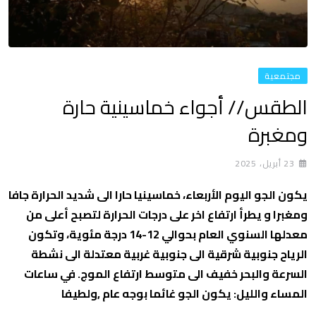
مجتمعية
الطقس// أجواء خماسينية حارة
ومغبرة
23 أبريل، 2025
يكون الجو اليوم الأربعاء، خماسينيا حارا الى شديد الحرارة جافا
ومغبرا و يطرأ ارتفاع اخر على درجات الحرارة لتصبح أعلى من
معدلها السنوي العام بحوالي 12-14 درجة مئوية، وتكون
الرياح جنوبية شرقية الى جنوبية غربية معتدلة الى نشطة
السرعة والبحر خفيف الى متوسط ارتفاع الموج. في ساعات
المساء والليل: يكون الجو غائما بوجه عام ,ولطيفا