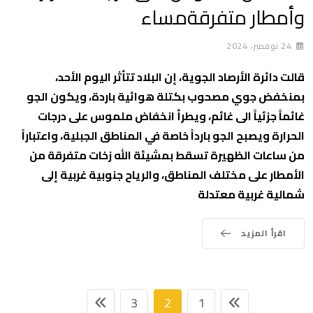
وأمطار متفرقةمساء
24 نوفمبر، 2024
قالت دائرة الأرصاد الجوية، إن البلاد تتأثر اليوم الأحد،
بمنخفض جوي مصحوب بكتلة هوائية باردة، ويكون الجو
غائماً جزئياً الى غائم، ويطرأ انخفاض ملموس على درجات
الحرارة ويصبح الجو بارداً خاصة في المناطق الجبلية، واعتباراً
من ساعات الظهيرة تسقط بمشيئة الله زخات متفرقة من
الأمطار على مختلف المناطق، والرياح جنوبية غربية إلى
شمالية غربية معتدلة
اقرأ المزيد
3
2
1