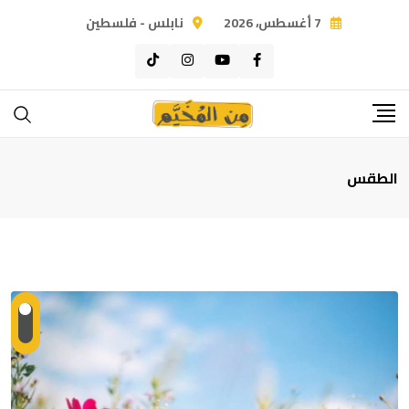
Ski
7 أغسطس، 2026
نابلس - فلسطين
t
conten
الطقس