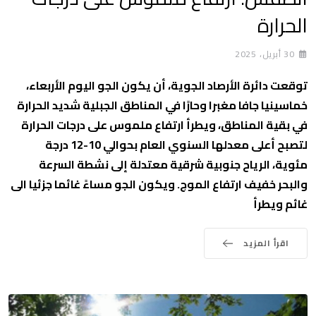
الحرارة
30 أبريل، 2025
توقعت دائرة الأرصاد الجوية، أن يكون الجو اليوم الأربعاء،
خماسينيا جافا مغبرا وحارًا في المناطق الجبلية شديد الحرارة
في بقية المناطق، ويطرأ ارتفاع ملموس على درجات الحرارة
لتصبح أعلى معدلها السنوي العام بحوالي 10-12 درجة
مئوية، الرياح جنوبية شرقية معتدلة إلى نشطة السرعة
والبحر خفيف ارتفاع الموج. ويكون الجو مساءً غائما جزئيا الى
غائم ويطرأ
اقرأ المزيد