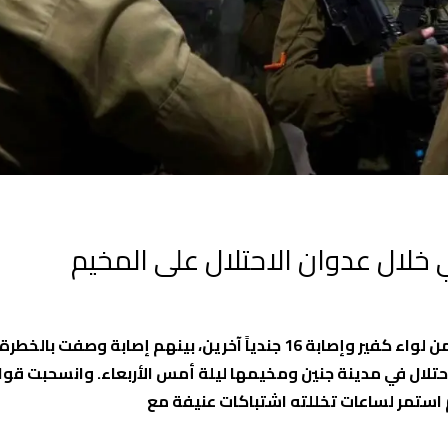
 خلال عدوان الاحتلال على المخيم
أعلن جيش الاحتلال “الإسرائيلي”، اليوم الخميس مقتل ضابط من لواء كفير وإصابة 16 جندياً آخرين، بينهم إصابة وص
ال في مدينة جنين ومخيمها ليلة أمس الأربعاء. وانسحبت قوات
م استمر لساعات تخللته اشتباكات عنيفة مع