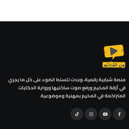
منصة شبابية رقمية، وجدت لتسلط الضوء على كل ما يجري
في أزقة المخيم ورفع صوت ساكنيها ورواية الحكايات
المتراكمة في المخيم بمهنية وموضوعية.