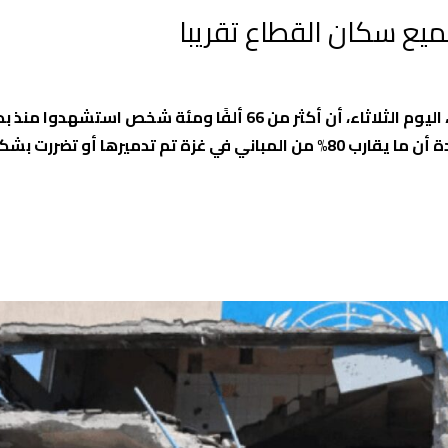
جميع سكان القطاع تقريبا
أعلنت وكالة الأمم المتحدة لغوث وتشغيل اللاجئين (الأونروا)، اليوم الثلاثاء، أن أكثر من 66 ألفًا ومئة شخص
في أكتوبر 2023، في حين نزح جميع سكان القطاع تقريبًا، مؤكدة أن ما يقارب 80% من المباني في غزة تم تدميرها أو 