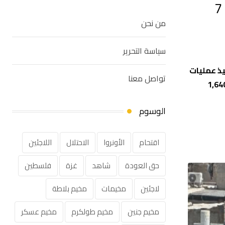
تدمير 1,640 مبنى واعتقال أكثر من 2,700 لاجئ في مخيمات الضفة الغربية منذ 7
من نحن
سياسة التحرير
يذ عمليات
تواصل معنا
سفرت عن استشهاد 423 لاجئًا، وإصابة 1,492 آخرين بجروح متفاوتة. كما تم تسجيل 2,718 حالة اعتقال، وتدمير 1,640
الوسوم
اقتحام
الأونروا
الاحتلال
اللاجئين
حق العودة
شاهد
غزة
فلسطين
لاجئين
مخيمات
مخيم بلاطة
مخيم جنين
مخيم طولكرم
مخيم عسكر