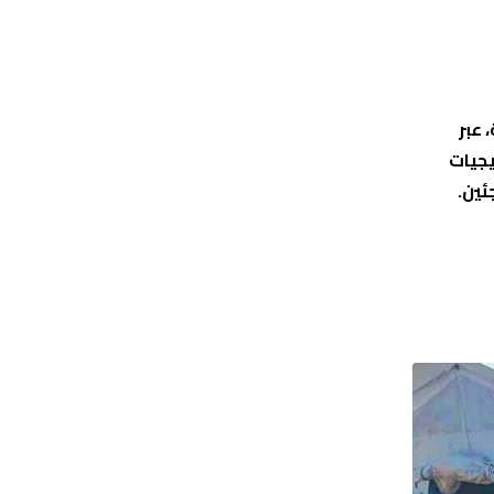
 عبر
يجيات
ئين.