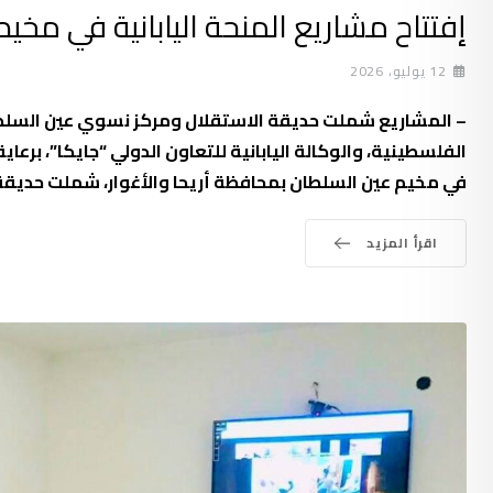
إفتتاح مشاريع المنحة اليابانية في مخي
12 يوليو، 2026
– المشاريع شملت حديقة الاستقلال ومركز نسوي عين السلطان
الفلسطينية، والوكالة اليابانية للتعاون الدولي “جايكا”، برع
في مخيم عين السلطان بمحافظة أريحا والأغوار، شملت حديق
اقرأ المزيد