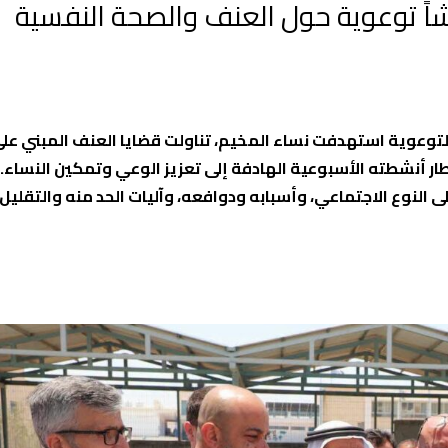
اً توعوية حول العنف والصحة النفسية
وعوية استهدفت نساء المخيم، تناولت قضايا العنف المبني على
طار أنشطته الأسبوعية الهادفة إلى تعزيز الوعي وتمكين النساء
 النوع الاجتماعي، وأسبابه ودوافعه، وآليات الحد منه والتقليل