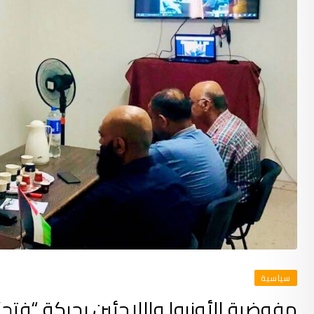
سياسية
مفوضية الأونروا واللاجئين بحركة “فتح