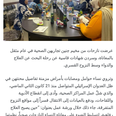
عرضت نازحات من مخيم جنين تجاربهن الصحية في عام مثقل
بالمعاناة، وسردن شهادات قاسية عن رحلة البحث عن العلاج
والدواء وسط النزوح القسري.
وتروي نساء حوامل ومصابات بأمراض مزمنة تفاصيل محنتهن في
ظل العدوان الإسرائيلي المتواصل منذ 21 كانون الثاني الماضي،
والذي شلّ عمل المراكز الصحية، وأدى إلى انقطاع الأدوية
واللقاحات، ودفع بالعيادات إلى الانتقال قسراً إلى مواقع النزوح
المتفرقة، جاء ذلك خلال ورشة عمل بعنوان: “حين يصبح العلاج
رفاهية، لتسليط الضوء على معاناة النساء النازحات صحياً، نظمتها