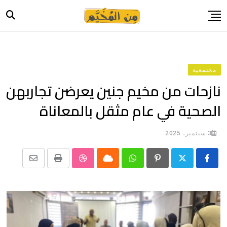
Ski
t
conten
الرئيسية
أخبار
مجتمعية
حياة
نازحات من مخيم جنين يعرضن تجاربهن
صورة وحكاية
الصحية في عام مثقل بالمعاناة
قصة وسيرة
فيديو
3 سبتمبر، 2025
المدونة
Share
StumbleUpon
Print
Cloud
Whatsapp
Pinterest
بيانات
via
Email