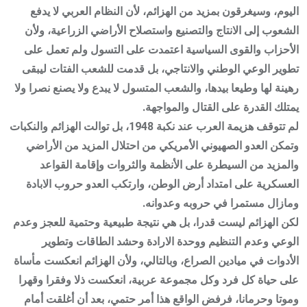
اليوم، وسيغرقون بمزيد من الهزائم، لأن النظام العربي لا يدفع
الشعوب إلى الانتاج والتصنيع واستصلاح الأراضي الزراعية، ولأن
الأحزاب والقوى السياسية اعتمدت على التسول ولم تعمل على
تطوير الوعي الوطني والانتاجي، بل قدمت للشعب الفتات ليبقى
رهينة لها وطيعا بيدها، والشعب المتسول لا يبدع ولا يصنع نصرا ولا
يمتلك القدرة على القتال والمواجهة.
لم تتوقف هزيمة العرب عند نكبة 1948، بل توالت الهزائم والنكبات
وتمكن العدو الصهيوني الأمريكي من احتلال المزيد من الأراضي
والمزيد من السيطرة على الأنظمة والثروات وإقامة القواعد
العسكرية على امتداد أرض الوطن، وارتكب العدو حروب الابادة
ومازال مستمرا في حروبه وعدوانه.
لكن الهزائم ليست قدرا، بل هي نتيجة طبيعية وحتمية للعجز وعدم
الوعي وعدم التنظيم ووحدة الارادة وحشد الطاقات وتطوير
الأدوات في ميادين الصراع، وبالتالي، ولأن الهزائم انعكست مأساة
على حياة كل فرد وكل مجموعة عربية، انعكست ذلا وفقرا وقهرا
وموتا وحرمانا، فرفض الواقع هذا أمر حتمي، بعد أن أغلقت أمام