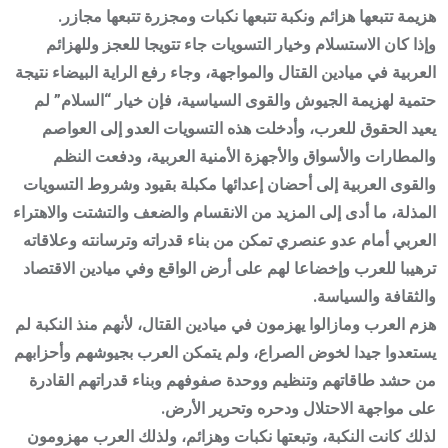
هزيمة تتبعها هزائم ونكبة تتبعها نكبات ومجزرة تتبعها مجازر.
وإذا كان الاستسلام وخيار التسويات جاء تتويجا للعجز وللهزائم
العربية في ميادين القتال والمواجهة، وجاء رفع الراية البيضاء نتيجة
حتمية لهزيمة الجيوش والقوى السياسية، فإن خيار “السلام” لم
يعيد الحقوق للعرب، وأدخلت هذه التسويات العدو إلى العواصم
والمطارات والأسواق والأجهزة الأمنية العربية، ودفعت النظم
والقوى العربية إلى أحضان إعدائها مكبلة بقيود وشروط التسويات
المذلة، ما أدى إلى المزيد من الانقسام والضعف والتشتت والاهتراء
العربي أمام عدو عنصري تمكن من بناء قدراته وترسانته وعلاقاته
ترهيبا للعرب وإخضاعا لهم على أرض الواقع وفي ميادين الاقتصاد
والثقافة والسياسة.
هزم العرب ومازالوا يهزمون في ميادين القتال، لأنهم منذ النكبة لم
يستعدوا جيدا لخوض الصراع، ولم يتمكن العرب بجيوشهم وأحزابهم
من حشد طاقاتهم وتنظيم ووحدة صفوفهم وبناء قدراتهم القادرة
على مواجهة الاحتلال ودحره وتحرير الأرض.
لذلك كانت النكبة، وتبعتها نكبات وهزائم، ولذلك العرب مهزومون