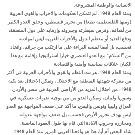
الانسانية والوطنية المشروعة.
ومنذ العام 1948، لم تتمكن الحكومات والاحزاب والقوى العربية
(ومنها الفلسطينية طبعا) من تحرير فلسطين، وحقق العدو الكثير
من أهدافه، وفرض سيطرته وجبروته وإرهابه على دول المنطقة،
ودفع العديد أو معظم الدول والأحزاب العربية ليس لمهادنته
فحسب، بل أيضا لمنحه البراءة على ما ارتكب من جرائم، واتخاذ
من “السلام” مع العدو العنصري خيارا استراتيجيا وإقامة مع هذا
الكيان علاقات سياسية وأمنية واقتصادية.
ومنذ العام 1948، هزمت النظم والقوى والأحزاب العربية في أكثر
من معركة شهدتها المنطقة مع الاحتلال، وتمكن الاحتلال بعد نكبة
1948، من احتلال المزيد من الأراضي العربية في مصر والأردن
وسوريا ولبنان، وتمكن العدو من من توجيه ضربات عسكرية في
العراق وليبيا وتونس واليمن، ما أكد على ضعف المواجهة مع العدو
ليس بهدف تحرير الأرض فحسب، بل ضعف مواجهة عدوانه
ومجازره وحروب الابادة التي قام بها طول العقود الماضية.
شاء البعض أم أبا، هذا هو واقعنا العربي المرير منذ العام 1948،