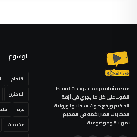
الوسوم
اقتحام
ا
منصة شبابية رقمية، وجدت لتسلط
اللاجئين
الضوء على كل ما يجري في أزقة
المخيم ورفع صوت ساكنيها ورواية
غزة
فلس
الحكايات المتراكمة في المخيم
بمهنية وموضوعية.
مخيمات