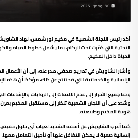
30 نوفمبر، 2025
أكد رئيس اللجنة الشعبية في مخيم نور شمس، نهاد الشاويش،
التحتية التي دُمّرت تحت الركام، بما يشمل خطوط المياه والك
الحياة داخل المخيم.
وأشار الشاويش في تصريح صحفي صدر عنه، إلى أن الأعمال الج
الإنسانية والخدماتية التي قد تنتج عن ذلك، مؤكدًا أن هذه الإ
ودعا جميع الأحرار إلى عدم الالتفات إلى الروايات والإشاعات
وشدد على أن اللجان الشعبية تنظر إلى مستقبل المخيم بعي
هوية المخيم وطبيعته.
كما أعرب الشاويش عن أسفه الشديد لغياب أي حلول حقيقية ل
إنسانية صعبة لا يمكن التغافل عنها أو تأجيل التعامل معها.