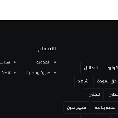
الاقسام
المدونة
سياسي
لأونروا
الاحتلال
صورة وحكاية
قصة و
حق العودة
شاهد
طين
لاجئين
مخيم بلاطة
مخيم جنين