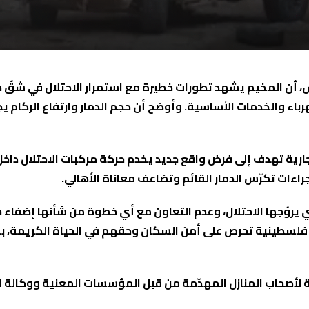
 أن المخيم يشهد تطورات خطيرة مع استمرار الاحتلال في شقّ ط
هرباء والخدمات الأساسية. وأوضح أن حجم الدمار وارتفاع الركام
ارية تهدف إلى فرض واقع جديد يخدم حركة مركبات الاحتلال داخل
جراءات تكرّس الدمار القائم وتضاعف معاناة الأهالي.
 التي يروّجها الاحتلال، وعدم التعاون مع أي خطوة من شأنها إضف
ن فلسطينية تحرص على أمن السكان وحقهم في الحياة الكريمة، 
أصحاب المنازل المهدّمة من قبل المؤسسات المعنية ووكالة الغ