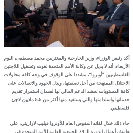
أكد رئيس الوزراء، وزير الخارجية والمغتربين محمد مصطفى، اليوم
الأربعاء، أنه لا بديل عن وكالة الأمم المتحدة لغوث وتشغيل اللاجئين
الفلسطينيين “أونروا”، مشددا على الوقوف في وجه كافة محاولات
الاحتلال الممنهجة من أجل تصفيتها، وبذل الجهود والاتصالات على
كافة المستويات لحشد الدعم المالي لها لضمان استمرار تقديم
خدماتها واستدامتها والتي يستفيد منها أكثر من 5.5 ملايين لاجئ
فلسطيني.
جاء ذلك خلال لقائه المفوض العام للأونروا فيليب لازاريني، على
هامش أعمال الدورة الـ 79 للجمعية العامة للأمم المتحدة في