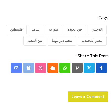
Tags:
اللاجئين
حق العودة
سورية
شاهد
فلسطين
مخيم المحمدية
مخيم دير بلوط
من المخيم
Share This Post:
Share
StumbleUpon
Print
Cloud
Whatsapp
Pinterest
via
Email
Leave a Comment