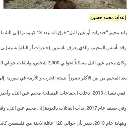
إعداد: محمد حسين
يقع مخيم “حندرات أو عين التل” فوق تلة تبعد 13 كيلومترا إلى الشمال الشرقي من مدينة حلب في الجمهورية العربية السورية.
وقد تأسس المخيم، والذي يعرف باسمين (حندرات أو التلة) نسبة إلى قرية مجاورة، في عام 1962 فوق مساحة من الأرض تبلغ 0,16 كيلومتر مربع، ومعظم سكان المخيم من اللاجئ
وكان مخيم عين التل مسكناً لحوالي 7,000 شخص، وانتقلت حوالي 300 عائلة من مخيم النيرب إلى مساكن تم بناؤها حديثاً في عين التلوذلك ضمن مشروع تم البدء به في عام 2003 لتقليل الاكتظاظ في مخيم النيرب.
يعد المخيم من بين الأكثر تضرراً نتيجة الحرب و الأزمة في سورية إ
ففي نيسان 2013، دخلت الجماعات المسلحة مخيم عين التل، وأجبرت كافة السكان على النزوح من المخيم الذي أصابه دمار هائل يقدرب70 بالمئة منه وتهجير اللاجئين من المخيم.
وفي صيف عام 2017، بدأت العائلات بالعودة إلى مخيم عين التل، وقد كانت معظم تلك العائلات قد نزحت إلى ملاجئ جماعية حكومية فيمدينة حلب.
وبنهاية عام 2018، يقدر بأن حوالي 120 عائلة لاجئة من فلسطين كانت قد عادت للمخيم، بالإضافة إلى قلة من العائلات السورية.