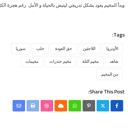
وبدأ المخيم يعود بشكل تدريجي لينبض بالحياة و الأمل رغم هجرة الك
Tags:
الأونروا
اللاجئين
حق العودة
حلب
سوريا
شاهد
مخيم التلة
مخيم حندرات
مخيمات
من المخيم
Share This Post:
Share
StumbleUpon
Print
Cloud
Whatsapp
Pinterest
via
Email