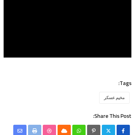
Tags:
مخيم عسكر
Share This Post:
Share
StumbleUpon
Print
Cloud
Whatsapp
Pinterest