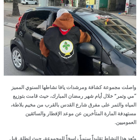
واصلت مجموعة كشافة ومرشدات يافا نشاطها السنوي المميز
“مي وتمر” خلال أيام شهر رمضان المبارك، حيث قامت بتوزيع
المياه والتمر على مفرق شارع القدس بالقرب من مخيم بلاطة،
مستهدفة المارة المتأخرين عن موعد الإفطار والسائقين
العموميين.
ويُعد هذا النشاط تقليداً سنوياً راسخاً للمجموعة، حيث انطلق قبل