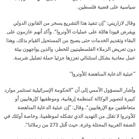
سياسية على قضية فلسطين.
وقال لازاريني: “إن تنفيذ هذا التشريع يسخر من القانون الدولي
ويفرض قيودا هائلة على عمليات الأونروا”. وأكد أنهم عازمون على
البقاء وتقديم الخدمات حتى يصبح من المستحيل القيام بذلك، وهذا
دون تعريض الزملاء الفلسطينيين للخطر، والذين يواجهون بيئة
عمل معادية بشكل استثنائي تعززها جزئيا حملة تضليل شرسة.
“
عبثية الدعاية المناهضة للأونروا
“
وأشار المسؤول الأممي إلى أن “الحكومة الإسرائيلية تستثمر موارد
كبيرة لتصوير الوكالة كمنظمة إرهابية، وموظفيها كإرهابيين أو
متعاطفين مع الإرهابيين”. وقال: “إن عبثية الدعاية المناهضة
للأونروا لا تقلل من التهديد الذي تشكله لموظفينا، وخاصة أولئك في
الضفة الغربية المحتلة وغزة، حيث قُتل 273 من زملائنا”.