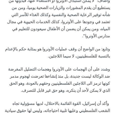
وأضاف: “لا يمكن استبدال الأونروا أو الاستغناء عنها، فبدونها من
يستطيع أن يقدم المشورات والزيارات الصحية يوميا، ومن من
شأنه توفير الرعاية الصحية والنفسية وكذلك الغذاء للأسر التي
تعتمد في وجودها على الأونروا، كذلك الخدمات الحيوية في مجال
المياه، ومن يمكن أن يضمن أن الأطفال سيعودون للتعليم في
مدارس الأونروا”.
وتابع: من الواضح أن وقف عمليات الأونروا هو بمثابة حكم بالإعدام
بالنسبة للفلسطينيين، لا سيما اللاجئين.
وشدد على أن الهجمات على الأونروا وهجمات التضليل المغرضة
ضد الوكالة ليست جديدة، بل منذ إنشاءها تعرضت لهجوم مدمر
كونها ترمز الى اللاجئين الفلسطينيين وحقهم بالعودة، وهو الحق
الذي لا يمكن لأحد أن ينكره، وهو حق غير قابل للتصرف.
وأكد أن إسرائيل، القوة القائمة بالاحتلال، لديها مسؤولية تجاه
الشعب الفلسطيني وعليها تلبية احتياجاته، وليس لها حقوق سيادية