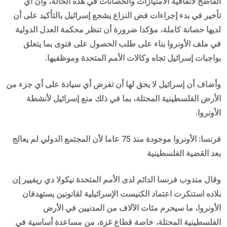
الفاضح لاتفاقية الامتيازات والحصانات في هذه الحالة، وأن أي
تأخير في بدء إجراءات فض النزاع يشجع إسرائيل بالتأكيد على أن
لديها حصانة كاملة، مؤكدا ضرورة أن تنظر محكمة العدل الدولية
في ملف الأونروا بناء على طلب الحصول على فتوى بما يتعلق
بواجبات إسرائيل تجاه وكالات الأمم المتحدة وموظفيها.
وأضاف أن إسرائيل لا يحق لها أن تفرض أي سيادة على أي جزء من
الأرض الفلسطينية المحتلة، بما في ذلك منع إسرائيل لأنشطة
الأونروا.
فرنسا: الأونروا موجودة منذ 75 عاما لأن المجتمع الدولي لم يعالج
بعد القضية الفلسطينية
وقال مندوب فرنسا الدائم لدى الأمم المتحدة نيكولا دي ريفيير إن
بلاده استنكرت اعتماد الكنيست الإسرائيلية لقانونين يستهدفان
الأونروا، ما سيحرم مئات الآلاف من المدنيين في الأرض
الفلسطينية المحتلة، خاصة قطاع غزة، من مساعدة أساسية في