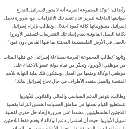
وأضاف: “تؤكد المجموعة العربية أنه لا يجوز لإسرائيل التذرع
بقوانينها الداخلية لتبرير عدم تنفيذ تلك الالتزامات، مع ضرورة تحمل
إسرائيل مسؤولياتها كافة كقوة احتلال، وتطالب بإلزام إسرائيل
بكافة السبل القانونية بعدم إنفاذ تلك التشريعات لتستمر الأونروا
بالعمل في الأرض الفلسطينية المحتلة بما فيها القدس دون قيود”.
وتابع: “تطالب المجموعة العربية بمساءلة إسرائيل عن قتلها المئات
من موظفي الأونروا، وتحذّر من قيام دولة عضو بالاعتداء على
موظفي الوكالة ومنعها من العمل، وستكون تلك بداية النهاية للأمم
المتحدة والعمل متعدد الأطراف في حال نجاح إسرائيل بذلك”.
وطالب، بتوفير الدعم السياسي والمالي والقانوني للأونروا
لتستطيع القيام بعملها في مناطق العمليات الخمس التزاما بقضية
اللاجئين الفلسطينيين، مشددا على ضرورة إيجاد حل جذري لقضية
تمويل الأونروا، حيث أن استمرار دعم الوكالة لا يخدم فقط اللاجئين
بل يساعد الدول المضيفة على تحمل الأعباء ويسهم في السلام