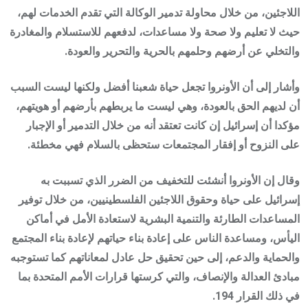
اللاجئين، من خلال محاولة تدمير الوكالة التي تقدم الخدمات لهم،
حيث لا تعليم ولا صحة ولا مساعدات، لدفعهم للاستسلام والمغادرة
والتخلي عن أرضهم وحلمهم بالحرية والتحرير والعودة.
وأشار إلى أن الأونروا تجعل حياة شعبنا أفضل ولكنها ليست السبب
أن لديهم الحق بالعودة، وهي ليست ما يربطهم بأرضهم أو هويتهم،
مؤكدا أن إسرائيل إن كانت تعتقد أنه من خلال التدمير أو الإجبار
على النزوح أو إفقار المجتمعات ستحظى بالسلام فهي مخطئة.
وقال إن الأونروا أنشئت للتخفيف من الضرر الذي تسببت به
إسرائيل على حياة وحقوق اللاجئين الفلسطينيين، من خلال توفير
المساعدات الطارئة والتنمية البشرية لاستعادة الأمل في أماكن
اليأس، ومساعدة الناس على إعادة بناء حياتهم لإعادة بناء المجتمع
والحماية والدعم، إلى حين تحقيق حل عادل لمعاناتهم كما تستوجبه
مبادئ العدالة والإنصاف، والتي كرستها قرارات الأمم المتحدة بما
في ذلك القرار 194.