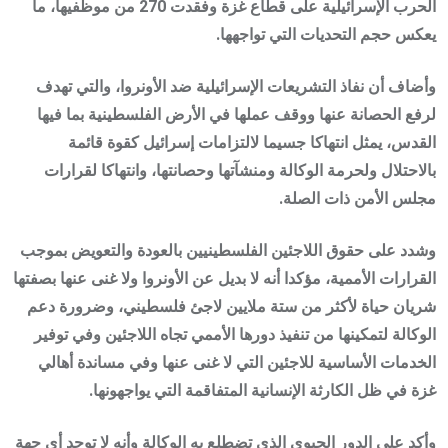
الحرب الإسرائيلية على قطاع غزة وفقدت 270 من موظفيها، ما
يعكس حجم التحديات التي تواجهها.
وأضاف أن نفاذ التشريعات الإسرائيلية ضد الأونروا، والتي تهدف
لرفع الحصانة عنها ووقف عملها في الأرض الفلسطينية بما فيها
القدس، يمثل انتهاكا جسيما لالتزامات إسرائيل كقوة قائمة
بالاحتلال ولحرمة الوكالة ومنشآتها وحصانتها، وانتهاكا لقرارات
مجلس الأمن ذات الصلة.
وشدد على حقوق اللاجئين الفلسطينيين بالعودة والتعويض بموجب
القرارات الأممية، مؤكدا أنه لا بديل عن الأونروا ولا غنى عنها بصفتها
شريان حياة لأكثر من ستة ملايين لاجئ فلسطيني، وضرورة دعم
الوكالة لتمكينها من تنفيذ دورها الأممي تجاه اللاجئين وفي توفير
الخدمات الأساسية للاجئين التي لا غنى عنها وفي مساندة أهالي
غزة في ظل الكارثة الإنسانية المتفاقمة التي يواجهونها.
وأكد على الدور الحيوي الذي تضطلع به الوكالة وأنه لا توجد أي جهة