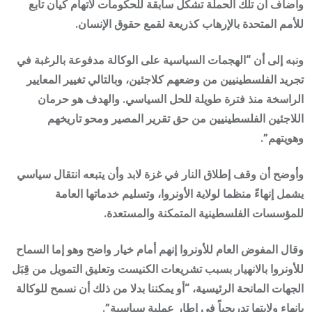
وأضاف أن تلك الحملة تشكّل سابقة للحكومات لاتهام كيان تابع
للأمم المتحدة بالإرهاب كذريعة لقمع حقوق الإنسان.
ونبه إلى أن “الهجمات السياسية على الوكالة مدفوعة بالرغبة في
تجريد الفلسطينيين من وضعهم كلاجئين، وبالتالي تغيير المعايير
الراسخة منذ فترة طويلة للحل السياسي. والهدف هو حرمان
اللاجئين الفلسطينيين من حق تقرير المصير ومحو تاريخهم
وهويتهم”.
وأوضح أن وقف إطلاق النار في غزة لابد وأن يتبعه انتقال سياسي
يشمل إنهاءً منظما لولاية الأونروا، وتسليم خدماتها العامة
للمؤسسات الفلسطينية المتمكنة والمستعدة.
وقال المفوض العام للأونروا إنهم أمام خيار واضح وهو إما السماح
للأونروا بالانهيار بسبب تشريعات الكنيست وتعليق التمويل من قِبَل
الجهات المانحة الرئيسية، “أو يمكننا بدلا من ذلك أن نسمح للوكالة
بإنهاء ولايتها تدريجياً في إطار عملية سياسية”.