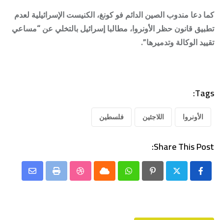
كما دعا مندوب الصين الدائم فو كونغ، الكنيست الإسرائيلية لعدم
تطبيق قانون حظر الأونروا، مطالبا إسرائيل بالتخلي عن “مساعي
تقييد الوكالة وتدميرها”.
Tags:
الأونروا
اللاجئين
فلسطين
Share This Post:
Share
StumbleUpon
Print
Cloud
Whatsapp
Pinterest
via
Email