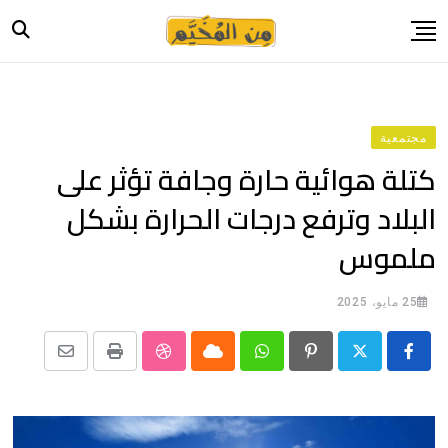
Ski
t
conten
الرئيسية
أخبار
مجتمعية
حياة
كتلة هوائية حارة وجافة تؤثر على
صورة وحكاية
البلاد وترفع درجات الحرارة بشكل
قصة وسيرة
ملموس
فيديو
المدونة
25 مايو، 2025
بيانات
Share
StumbleUpon
Print
Cloud
Whatsapp
Pinterest
via
Email