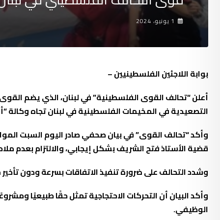
1 يونيو، 2024
بوابة اللاجئين الفلسطينيين –
أعلن “تحالف القوى الفلسطينية” في لبنان، الذي يضم القوى ا
التصعيدية في المخيمات الفلسطينية في لبنان تجاه وكالة “أونروا” اعتبارًا من
قضية الأستاذ فتح الشريف بشكل إيجابي، والالتزام بعدم ملا
وشدد التحالف على ضرورة تنفيذ الاتفاقات بسرعة ودون تأخير 
وأكد البيان أن التحركات الاحتجاجية تمثل حقًا طبيعيًا ومشر
الوظيفي.