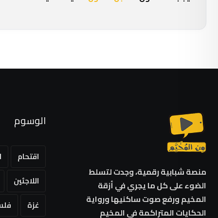
الوسوم
اقتحام
ا
منصة شبابية رقمية، وجدت لتسلط
اللاجئين
الضوء على كل ما يجري في أزقة
المخيم ورفع صوت ساكنيها ورواية
غزة
فلس
الحكايات المتراكمة في المخيم