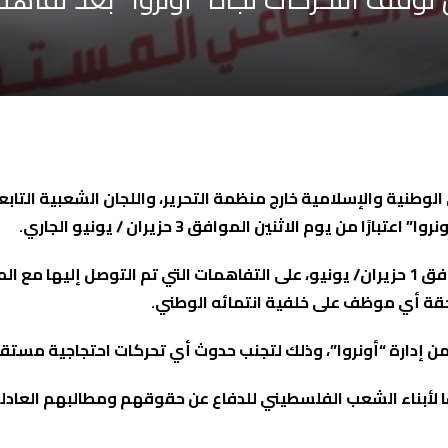
لوطنية والإسلامية خارج منظمة التحرير، واللجان الشعبية التاب
 يوم الاثنين الموافق 3 حزيران / يونيو الجاري.
وأكد “تحالف القوى” في بيان صحفي صادر اليوم السبت الموافق 1 حزيران/ يونيو، على التفاهمات
حقة أي موظف على خلفية انتمائه الوطني.
من إدارة “أونروا”، وذلك لتجنب حدوث أي تحركات احتجاجية مستقب
وعًا لأبناء الشعب الفلسطيني للدفاع عن حقوقهم ومطالبهم العاد