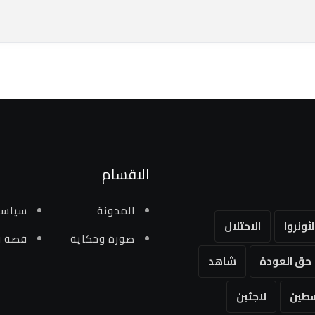
الاقسام
المدونة
سياسي
لأونروا
الاحتلال
صورة وحكاية
قصة و
حق العودة
شاهد
طين
لاجئين