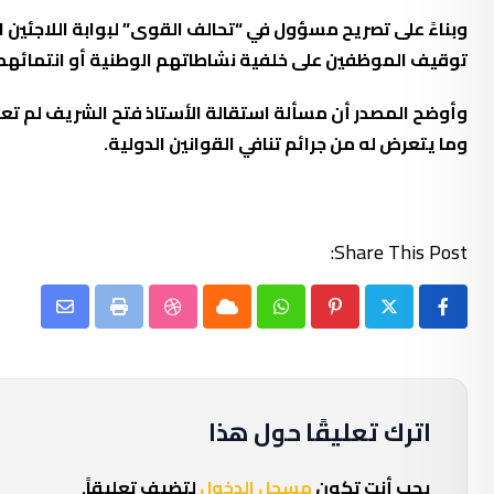
وبناءً على تصريح مسؤول في “تحالف القوى” لبوابة اللاجئين 
توقيف الموظفين على خلفية نشاطاتهم الوطنية أو انتمائهم
وأوضح المصدر أن مسألة استقالة الأستاذ فتح الشريف لم تع
وما يتعرض له من جرائم تنافي القوانين الدولية.
Share This Post:
Share
StumbleUpon
Print
Cloud
Whatsapp
Pinterest
via
Email
اترك تعليقًا حول هذا
يجب أنت تكون
مسجل الدخول
لتضيف تعليقاً.