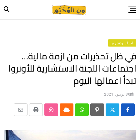
Ski
t
conten
الرئيسية
أخبار
اخبار وتقارير
حياة
في ظل تحذيرات من ازمة مالية…
صورة وحكاية
اجتماعات اللجنة الاستشارية للأونروا
قصة وسيرة
تبدأ اعمالها اليوم
فيديو
المدونة
30 يونيو، 2021
بيانات
Share
StumbleUpon
Print
Cloud
Whatsapp
Pinterest
via
Email