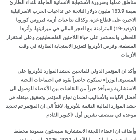
مناطق عملها وضرورة الاستجابة الانسانية العاجلة للنداء الطارئ
بقيمة 163.9 مليون دولار الناتجة عن تداعيات الحرب الاسرائيلية
الاخيرة على قطاع غزة، وكذلك تداعيات أزمة فيروس كورونا
(كوفيد-19) المتزامنة مع العجز المالي في ميزانيتها، وأثرها
اللحظي والمستمر على حياة اللاجئين الفلسطينيين وعلى استقرار
المنطقة، وفرص الأونروا لتعزيز الاستجابة الطارئة في وقت
الأزمات.
وأكد ان المؤتمر الدولي للمانحين لحشد الموارد للأونروا على
المستوى الوزراء سيكون حاضراً بقوة في اجتماعات اللجنة
الاستشارية وسيأخذ حيزاً من النقاشات بين الأعضاء للوصول الى
أفضل الآليات والأساليب لضمان نجاح المؤتمر وتحقيق مبتغاه في
حشد الموارد المالية الدائمة للأونروا، لافتاً الى ان المؤتمر تم تحديد
موعده في منتصف تشرين أول /اكتوبر القادم
وأضاف ان اعضاء اللجنة الاستشارية سيبحثون مسودة مخطط
استراتيجية عمل الاونروا للأعوام 2022- 2025 والتي ستقدم