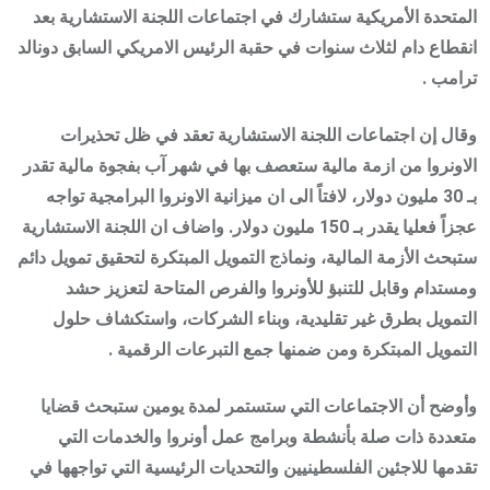
المتحدة الأمريكية ستشارك في اجتماعات اللجنة الاستشارية بعد
انقطاع دام لثلاث سنوات في حقبة الرئيس الامريكي السابق دونالد
ترامب .
وقال إن اجتماعات اللجنة الاستشارية تعقد في ظل تحذيرات
الاونروا من ازمة مالية ستعصف بها في شهر آب بفجوة مالية تقدر
بـ 30 مليون دولار، لافتاً الى ان ميزانية الاونروا البرامجية تواجه
عجزاً فعليا يقدر بـ 150 مليون دولار. واضاف ان اللجنة الاستشارية
ستبحث الأزمة المالية، ونماذج التمويل المبتكرة لتحقيق تمويل دائم
ومستدام وقابل للتنبؤ للأونروا والفرص المتاحة لتعزيز حشد
التمويل بطرق غير تقليدية، وبناء الشركات، واستكشاف حلول
التمويل المبتكرة ومن ضمنها جمع التبرعات الرقمية .
وأوضح أن الاجتماعات التي ستستمر لمدة يومين ستبحث قضايا
متعددة ذات صلة بأنشطة وبرامج عمل أونروا والخدمات التي
تقدمها للاجئين الفلسطينيين والتحديات الرئيسية التي تواجهها في