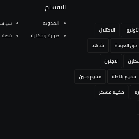
الاقسام
المدونة
سياسي
لأونروا
الاحتلال
صورة وحكاية
قصة و
حق العودة
شاهد
طين
لاجئين
مخيم بلاطة
مخيم جنين
م
مخيم عسكر