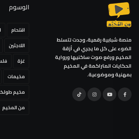
الوسوم
اقتحام
ا
منصة شبابية رقمية، وجدت لتسلط
اللاجئين
الضوء على كل ما يجري في أزقة
المخيم ورفع صوت ساكنيها ورواية
غزة
فلس
الحكايات المتراكمة في المخيم
بمهنية وموضوعية.
مخيمات
مخيم طولكر
من المخيم