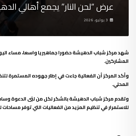
عرض “لحن النار” يجمع أهالي الد
3 يوليو، 2026
شهد مركز شباب الدهيشة حضورا جماهيريا واسعا، مساء اليوم،
المشاركين.
وأكد المركز أن الفعالية جاءت في إطار جهوده المستمرة لت
المحلي.
وتقدم مركز شباب الدهيشة بالشكر لكل من لبّى الدعوة وساهم
للاستمرار في تنظيم المزيد من الفعاليات التي توفر مساحات لل