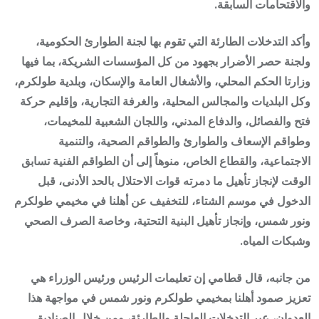
والاقتحامات السابقة.
وأكد التدخلات الطارئة التي تقوم بها لجنة الطوارئ الحكومية،
ولجنة حصر الأضرار بجهود من كل المؤسسات الشريكة، بما فيها
وزارتا الحكم المحلي، والأشغال العامة والإسكان، وبلدية طولكرم،
وكل البلديات والمجالس المحلية، والغرفة التجارية، وإقليم حركة
فتح والفصائل، والدفاع المدني، واللجان الشعبية للمخيمات،
وطواقم الإسعاف والطوارئ والطواقم الصحية، والتنمية
الاجتماعية، والقطاع الخاص، منوهاً إلى أن الطواقم الفنية تسابق
الوقت لإنجاز تأهيل ما دمرته قوات الاحتلال بالحد الأدنى، قبل
الدخول في موسم الشتاء، للتخفيف عن أهلنا في مخيمي طولكرم
ونور شمس، وإنجاز تأهيل البنية التحتية، وخاصة الصرف الصحي
وشبكات المياه.
من جانبه، قال قطامي إن تعليمات الرئيس ورئيس الوزراء هي
تعزيز صمود أهلنا بمخيمي طولكرم ونور شمس في مواجهة هذا
العدوان، عبر التدخلات العاجلة والطارئة، ومن خلال الصناديق