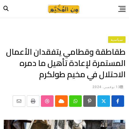
Ski
t
conten
الرئيسية
أخبار
سياسية
حياة
طقاطقة وقطامي يتفقدان الأعمال
صورة وحكاية
المستمرة لإعادة تأهيل ما دمره
قصة وسيرة
الاحتلال في مخيم طولكرم
فيديو
المدونة
13 نوفمبر، 2024
بيانات
Share
StumbleUpon
Print
Cloud
Whatsapp
Pinterest
via
Email