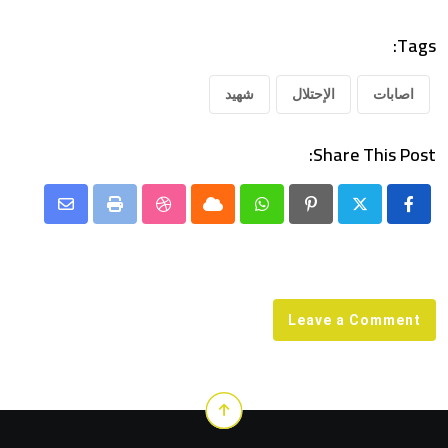
Tags:
اصابات
الإحتلال
شهيد
Share This Post:
Share
StumbleUpon
Print
Cloud
Whatsapp
Pinterest
via
Email
Leave a Comment