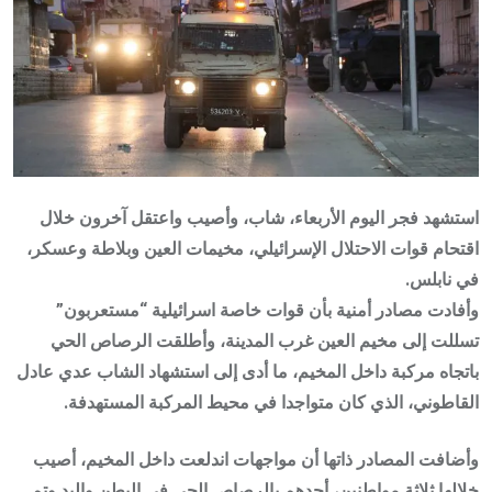
استشهد فجر اليوم الأربعاء، شاب، وأصيب واعتقل آخرون خلال
اقتحام قوات الاحتلال الإسرائيلي، مخيمات العين وبلاطة وعسكر،
في نابلس.
وأفادت مصادر أمنية بأن قوات خاصة اسرائيلية “مستعربون”
تسللت إلى مخيم العين غرب المدينة، وأطلقت الرصاص الحي
باتجاه مركبة داخل المخيم، ما أدى إلى استشهاد الشاب عدي عادل
القاطوني، الذي كان متواجدا في محيط المركبة المستهدفة.
وأضافت المصادر ذاتها أن مواجهات اندلعت داخل المخيم، أصيب
خلالها ثلاثة مواطنين، أحدهم بالرصاص الحي في البطن واليد وتم