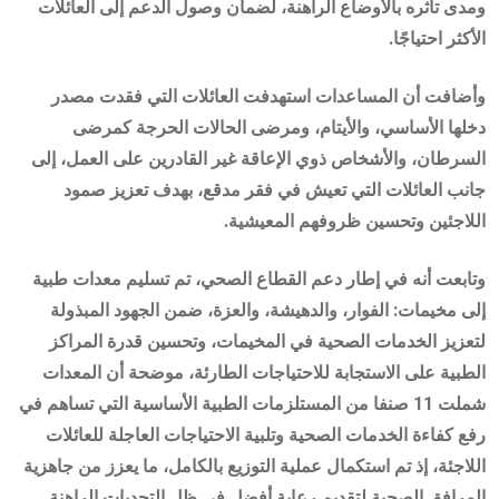
ومدى تأثره بالأوضاع الراهنة، لضمان وصول الدعم إلى العائلات
الأكثر احتياجًا.
وأضافت أن المساعدات استهدفت العائلات التي فقدت مصدر
دخلها الأساسي، والأيتام، ومرضى الحالات الحرجة كمرضى
السرطان، والأشخاص ذوي الإعاقة غير القادرين على العمل، إلى
جانب العائلات التي تعيش في فقر مدقع، بهدف تعزيز صمود
اللاجئين وتحسين ظروفهم المعيشية.
وتابعت أنه في إطار دعم القطاع الصحي، تم تسليم معدات طبية
إلى مخيمات: الفوار، والدهيشة، والعزة، ضمن الجهود المبذولة
لتعزيز الخدمات الصحية في المخيمات، وتحسين قدرة المراكز
الطبية على الاستجابة للاحتياجات الطارئة، موضحة أن المعدات
شملت 11 صنفا من المستلزمات الطبية الأساسية التي تساهم في
رفع كفاءة الخدمات الصحية وتلبية الاحتياجات العاجلة للعائلات
اللاجئة، إذ تم استكمال عملية التوزيع بالكامل، ما يعزز من جاهزية
المرافق الصحية لتقديم رعاية أفضل في ظل التحديات الراهنة.