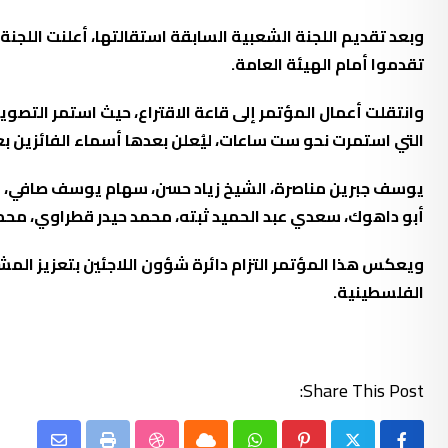
تقدموا أمام الهيئة العامة.
التي استمرت نحو ست ساعات، ليُعلن بعدها أسماء الفائزين ب
يوسف جبرين مناصرة، الشيخ زياد حسن، سهام يوسف صافي، إله
أبو داهوك، سعدي عبد الحميد ثبته، محمد حيدر قطراوي، محم
ويعكس هذا المؤتمر التزام دائرة شؤون اللاجئين بتعزيز الم
الفلسطينية.
Share This Post: