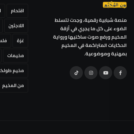
اقتحام
ا
منصة شبابية رقمية، وجدت لتسلط
اللاجئين
الضوء على كل ما يجري في أزقة
المخيم ورفع صوت ساكنيها ورواية
غزة
فلس
الحكايات المتراكمة في المخيم
بمهنية وموضوعية.
مخيمات
مخيم طولكر
من المخيم