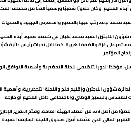
وأمين سر إقليم فتح نائل أبو العسل، إضافة إلى قادة الأجهزة ال
ناء المخيم. وكان حضورًا شعبيًا ورسمياً لافتًا من مختلف المك
يد محمد ثبته، رحّب فيها بالحضور واستعرض الجهود والتحديات ال
رة شؤون اللاجئين السيد محمد عليان في كلمته صمود أبناء الم
ر على غزة والضفة الغربية. كما نقل تحيات رئيس دائرة شؤون ا
نجاح المؤتمر.
ل، مؤكدًا الدور التنظيمي للجنة التحضيرية وأهمية التوافق الو
دائرة شؤون اللاجئين وإقليم فتح واللجنة التحضيرية، وأهمية العم
 للمساس بالنسيج الوطني والاجتماعي داخل المخيم أو خارجه.
، تلاه التقرير المالي الذي قدّمته أمين صندوق اللجنة السابقة الس