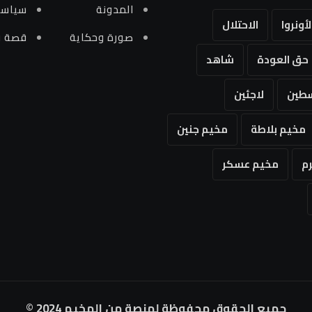
المدونة
سياسي
لأونروا
الاحتلال
صورة وحكاية
قصة و
حق العودة
شاهد
طين
لاجئين
مخيم بلاطة
مخيم جنين
م
مخيم عسكر
جميع الحقوق محفوظة لمنصة من المخيم 2024 ©