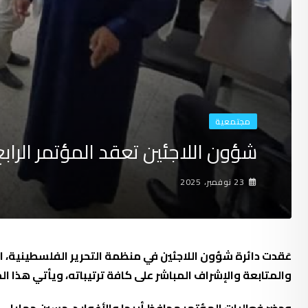
مجتمعية
شؤون اللاجئين تعقد المؤتمر الرابع
23 نوفمبر، 2025
عَقدت دائرة شؤون اللاجئين في منظمة التحرير الفلسطينية، ال
والمتابعة والإشراف المباشر على كافة ترتيباته، ويأتي هذا