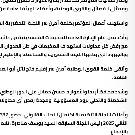
وحضر فعاليات المؤتمر محافظ أريحا والأغوار د. حسين حمايل، 
وممثلي الفصائل والقوى الوطنية، وأعضاء الهيئة العامة من أب
واستهلت أعمال المؤتمر بكلمة أمين سر اللجنة التحضيرية الس
وأكد مدير عام الإدارة العامة للمخيمات الفلسطينية في دائ
مع رفض كل محاولات استهداف المخيمات في ظل العدوان المستم
وبالجهود التي بذلتها اللجنة التحضيرية والمحافظة والإقليم لإ
وألقى كلمة القوى الوطنية أمين سر إقليم فتح نائل أبو العس
العامة.
وشدد محافظ أريحا والأغوار د. حسين حمايل على الدور الوطني ل
الشخصنة والتحلي بروح المسؤولية، ومجددًا رفض أي محاولات
الثاني 2025 رئيس اللجنة السابقة السيد يوسف مناصرة
بالإجماع.