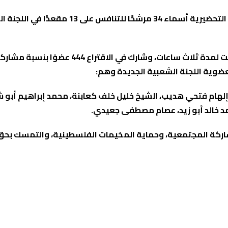
عضوية اللجنة الشعبية الجديدة وهم:
ام فتحي هديب، الشيخ خليل خلف كعابنة، محمد إبراهيم أبو شر
د خالد أبو زيد، عصام مصطفى جعيدي.
شاركة المجتمعية، وحماية المخيمات الفلسطينية، والتمسك بحق ا