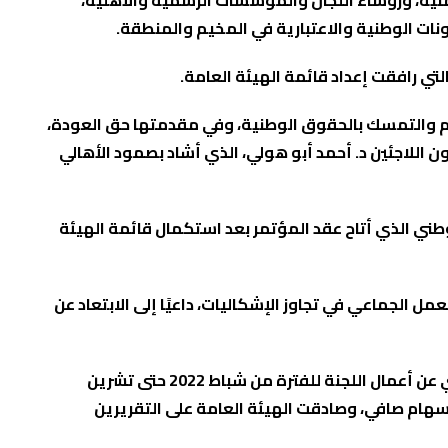
أمنية، ورؤساء اللجان والمؤسسات الرسمية والأهلية،
ونات الوطنية والاعتبارية في المخيم والمنطقة.
تي رافقت إعداد قائمة الهيئة العامة.
خيم والتمسك بالحقوق الوطنية، وفي مقدمتها حق العودة،
للاجئين د. أحمد أبو هولي، الذي أشاد بصمود الأهالي
طني الذي أتاح عقد المؤتمر بعد استكمال قائمة الهيئة
ل الجماعي في تجاوز الإشكاليات، داعيًا إلى الابتعاد عن
وأعلنت اللجنة التنظيمية اكتمال النصاب القانوني بحضور 337 عضوًا من أصل 523 من أعضاء الهيئة العامة. وقدّم التقرير الإداري عن أعمال اللجنة للفترة من شباط 2022 حتى تشرين
يدة سهام صافي، وصادقت الهيئة العامة على التقريرين