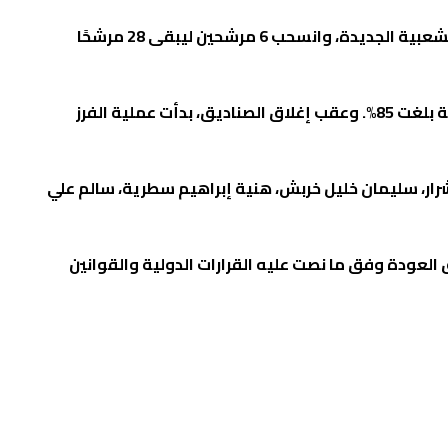
وبعد تقديم اللجنة الشعبية السابقة استقالتها، أعلنت اللجنة التحضيرية أسماء 34 مرشحًا للتنافس على 13 مقعدًا في اللجنة الشعبية الجديدة، وانسحب 6 مرشحين ليبقى 28 مرشحًا
وانتقلت أعمال المؤتمر إلى قاعة الاقتراع، حيث استمر التصويت لمدة ثلاث ساعات، وشارك في الاقتراع 444 عضوًا بنسبة مشاركة بلغت 85%. وعقب إغلاق الصناديق، بدأت عملية الفرز
ار، سليمان خليل خربش، هنية إبراهيم سطرية، سالم علي
لعودة وفق ما نصت عليه القرارات الدولية والقوانين