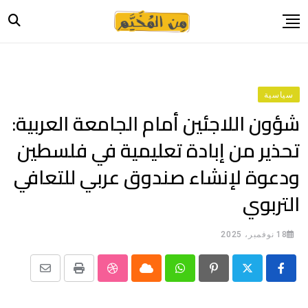
Ski
t
conten
الرئيسية
أخبار
سياسية
حياة
شؤون اللاجئين أمام الجامعة العربية:
صورة وحكاية
تحذير من إبادة تعليمية في فلسطين
قصة وسيرة
ودعوة لإنشاء صندوق عربي للتعافي
فيديو
التربوي
المدونة
بيانات
18 نوفمبر، 2025
Share
StumbleUpon
Print
Cloud
Whatsapp
Pinterest
via