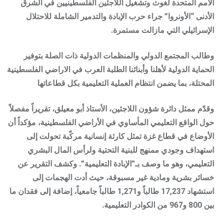
الأمم المتحدة لغوث وتشغيل اللاجئين الفلسطينيين في الشرق
الأدنى “الأونروا” جراء حرب الإبادة والتدمير الشاملة للاحتلال
الإسرائيلي التي مازالت مستمرة.
وطالب المجتمع الدولي والمنظمات الدولية ذات الصلة بتوفير
الحماية الدولية لأهلنا وأبنائنا الطلبة العرب في الاراضي الفلسطينية
المحتلة، بما يضمن انتظام العملية التعليمية بكل قطاعاتها
وقدّم ممثل دائرة شؤون اللاجئين، الأستاذ أبو معيلق، تقريراً مفصلاً
حول الواقع التعليمي المأساوي في الأراضي الفلسطينية، مؤكداً أن
الأوضاع في قطاع غزة تمثل كارثة إنسانية مركّبة تحولت إلى
استهداف وجودي ممنهج للبنية التحتية ولرأس المال البشري
التعليمي، وهو ما وصف بـ”الإبادة التعليمية”. وكشف التقرير عن
خسائر بشرية ومادية غير مسبوقة، حيث أدت الهجمات إلى
استشهاد 17,237 طالباً و1,271 طالباً جامعياً، إضافة إلى فقدان ما
بين 800 و967 من الكوادر التعليمية.