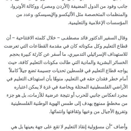
جانب وفود من الدول المضيفة (الأردن ومصر)، ووكالة الأونروا،
والمنظمات المتخصصة مثل الأليكسو والإيسيسكو، وعدد من
المؤسسات الإعلامية والتعليمية.
وقال السفير الدكتور فائد مصطفـى – خلال كلمته الافتتاحية – أن
قطاع التعليم وكل مكوناته كان في مقدمة القطاعات التي تعرضت
للاستهداف الإسرائيلي التدميري، ما أسفر عن كارثة كبيرة بحجم
الخسائر البشرية والمادية التي طالت مكونات التعليم كافة، حيث
يواجه قطاع التعليم في فلسطين تحديات جسيمة تضع جيلاً كاملاً
أمام خطر فقدان حقه في التعليم، منوهًا بأن استهداف التعليم في
الأراضي الفلسطينية المحتلة وبخاصة في غزة لا يمكن اعتباره
مجرد انعكاس جانبي للحرب أو نتيجة عرضية للأزمات، بل هو جزء
من مخططٍ ممنهج يهدف إلى طمس الهوية الوطنية الفلسطينية
وتفريغ الأجيال من وعيها وثقافتها وانتمائها.
وأضاف “أن مسؤولية إنقاذ التعليم لا تقع على جهة بعينها بل هي