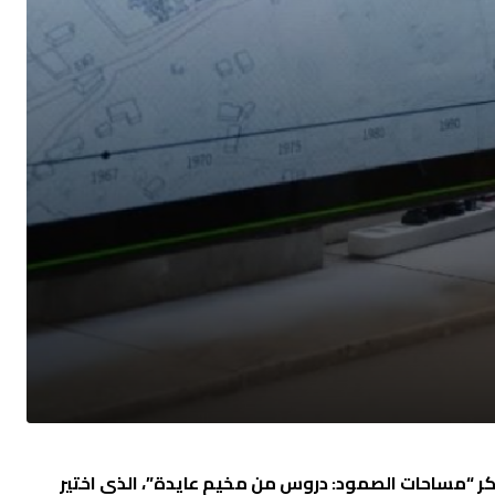
المعمارية لعام 2025، عن مشروعها المبتكر “مساحات الصمود: دروس من مخيم عايدة”، الذي اختير