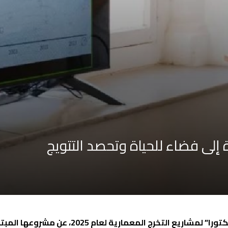
 إلى فضاء للحياة وتحصد التتويج
بجائزة “تكتورا” لمشاريع التخرج 