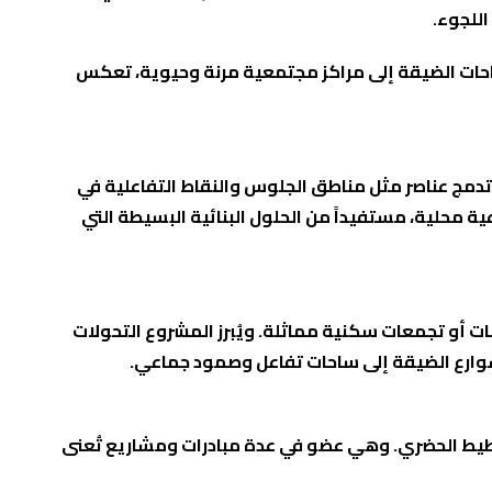
اللجوء.
احات الضيقة إلى مراكز مجتمعية مرنة وحيوية، تعكس
تدمج عناصر مثل مناطق الجلوس والنقاط التفاعلية في
 محلية، مستفيداً من الحلول البنائية البسيطة التي
ات أو تجمعات سكنية مماثلة. ويُبرز المشروع التحولات
خطيط الحضري. وهي عضو في عدة مبادرات ومشاريع تُعنى