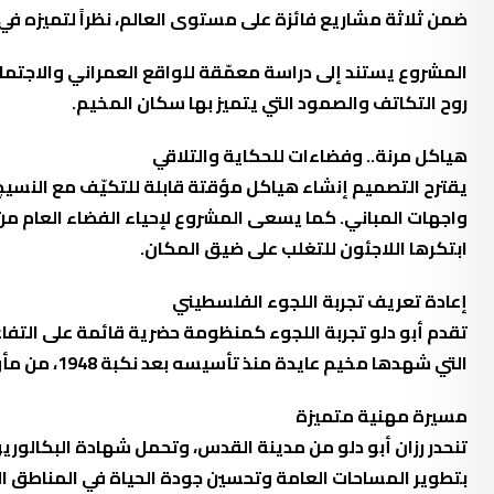
ضمن ثلاثة مشاريع فائزة على مستوى العالم، نظراً لتميزه في
المشروع يستند إلى دراسة معمّقة للواقع العمراني والاجتم
روح التكاتف والصمود التي يتميز بها سكان المخيم.
هياكل مرنة.. وفضاءات للحكاية والتلاقي
يقترح التصميم إنشاء هياكل مؤقتة قابلة للتكيّف مع النسيج
واجهات المباني. كما يسعى المشروع لإحياء الفضاء العام من 
ابتكرها اللاجئون للتغلب على ضيق المكان.
إعادة تعريف تجربة اللجوء الفلسطيني
تقدم أبو دلو تجربة اللجوء كمنظومة حضرية قائمة على التفاع
التي شهدها مخيم عايدة منذ تأسيسه بعد نكبة 1948، من مأوى مؤقت إلى فضاء حضري نابض بالحياة، حيث تحولت الأزقة والشوارع الضيقة إلى ساحات تفاعل وصمود جماعي.
مسيرة مهنية متميزة
تنحدر رزان أبو دلو من مدينة القدس، وتحمل شهادة البكالور
بتطوير المساحات العامة وتحسين جودة الحياة في المناطق 