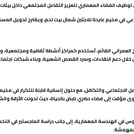
 توظيف الفضاء المعماري لتعزيز التفاعل المجتمعي داخل بيئات 
اعي في مخيم عايدة للاجئين شمال بيت لحم، ويقترح تحويل المس
 العمراني القائم، تُستخدم كمراكز أنشطة ثقافية ومجتمعية، و
خلال دعم اللقاءات، وسرد القصص الشعبية، وبناء شبكات اجتماعية
ل الاجتماعي والتكافل، مع حلول إنسانية قابلة للتكرار في مخيم
يوس في الهندسة المعمارية، إلى جانب دراسة الماجستير في الت
المهمشة.