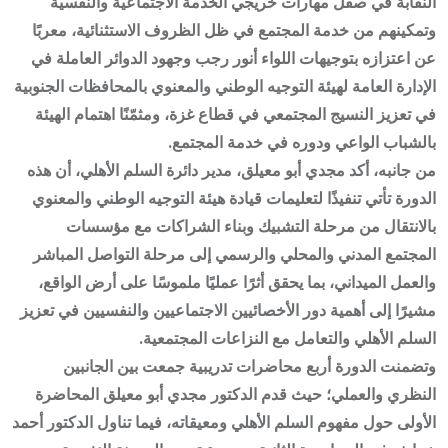
النقابة في صقل مهارات خريجي الخدمة الاجتماعية والنفسية
وتمكينهم من خدمة المجتمع في ظل الظروف الاستثنائية، معربًا
عن اعتزازه بتوجيهات اللواء أنور رجب وجهود الدوائر العاملة في
الإدارة العامة لهيئة التوجيه الوطني والمعنوي بالمحافظات الجنوبية
في تعزيز النسيج المجتمعي في قطاع غزة، ومثمّنًا اهتمام الهيئة
بالشباب الواعي ودوره في خدمة المجتمع.
من جانبه، أكد مجدي أبو معيلق، مدير دائرة السلم الأهلي، أن هذه
الدورة تأتي تنفيذًا لتعليمات قيادة هيئة التوجيه الوطني والمعنوي
بالانتقال من مرحلة التشبيك وبناء الشراكات مع مؤسسات
المجتمع المدني والمحلي والرسمي إلى مرحلة التواصل المباشر
والعمل الميداني، بما يحقق أثرًا عمليًا ملموسًا على أرض الواقع،
مشيرًا إلى أهمية دور الأخصائيين الاجتماعيين والنفسيين في تعزيز
السلم الأهلي والتعامل مع النزاعات المجتمعية.
وتضمنت الدورة أربع محاضرات تدريبية جمعت بين الجانبين
النظري والعملي؛ حيث قدم الدكتور مجدي أبو معيلق المحاضرة
الأولى حول مفهوم السلم الأهلي ومعيقاته، فيما تناول الدكتور أحمد