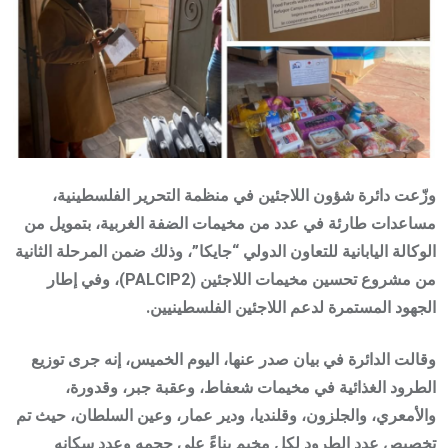
وزّعت دائرة شؤون اللاجئين في منظمة التحرير الفلسطينية،
مساعدات طارئة في عدد من مخيمات الضفة الغربية، بتمويل من
الوكالة اليابانية للتعاون الدولي “جايكا”، وذلك ضمن المرحلة الثانية
من مشروع تحسين مخيمات اللاجئين (PALCIP2)، وفي إطار
الجهود المستمرة لدعم اللاجئين الفلسطينيين.
وقالت الدائرة في بيان صدر عنها، اليوم الخميس، إنه جرى توزيع
الطرود الغذائية في مخيمات شعفاط، وعقبة جبر، وقدورة،
والأمعري، والجلزون، وقلنديا، ودير عمار، وعين السلطان، حيث تم
تخصيص عدد الطرود لكل مخيم بناءً على حجمه وعدد سكانه