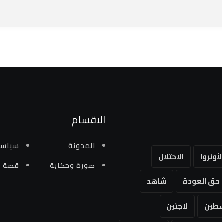
الاقسام
المدونة
سياسي
لأونروا
الاحتلال
صورة وحكاية
قصة و
حق العودة
شاهد
طين
لاجئين