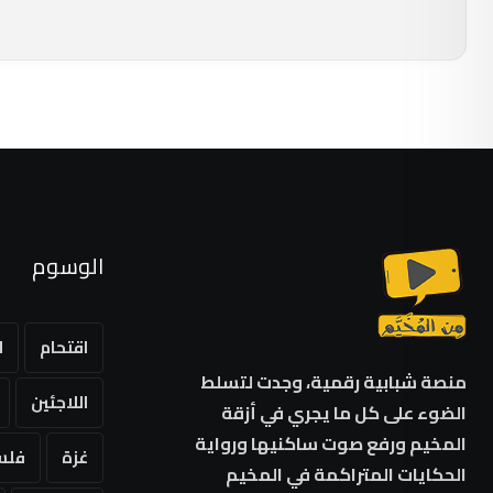
الوسوم
اقتحام
ا
منصة شبابية رقمية، وجدت لتسلط
اللاجئين
الضوء على كل ما يجري في أزقة
المخيم ورفع صوت ساكنيها ورواية
غزة
فلس
الحكايات المتراكمة في المخيم