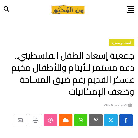
Ski
t
conten
الرئيسية
أخبار
قصة وسيرة
حياة
جمعية إسعاد الطفل الفلسطيني..
صورة وحكاية
دعم مستمر للأيتام وللأطفال مخيم
قصة وسيرة
عسكر القديم رغم ضيق المساحة
فيديو
وضعف الإمكانيات
المدونة
بيانات
28 مايو، 2025
Share
StumbleUpon
Print
Cloud
Whatsapp
Pinterest
via