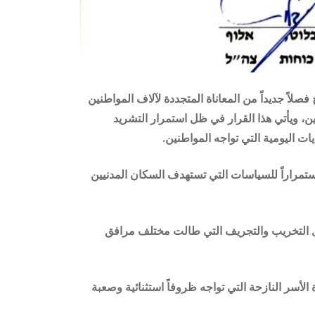
بتمديد اجتياح مخيمي طولكرم ونور شمس حتى تاريخ 31 تموز 2026، في خطوة تفتح فصلاً جديداً من المعاناة المتجددة لآلاف المواطنين
ين، ويأتي هذا القرار في ظل استمرار التشريد
ات اليومية التي تواجه المواطنين.
استمراراً للسياسات التي تستهدف السكان المدنيين
عمال التخريب والتجريف التي طالت مختلف مرافق
سر النازحة التي تواجه ظروفاً استثنائية وصعبة