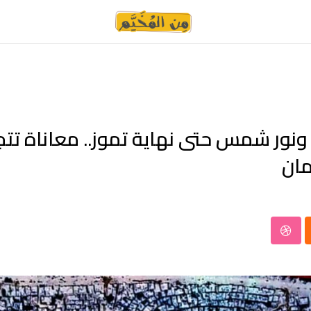
نور شمس حتى نهاية تموز.. معاناة تتجد
مان
StumbleUpon
Clo
W