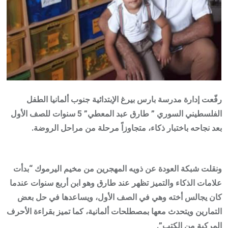
رفّعت إدارة مدرسة بارس بيرغ الإبتدائية جنوب ألمانيا الطفل
الفلسطيني السوري ” طارق عبد المعطي” 5 سنوات للصف الأول
بعد نجاحه باختبار ذكاء، متجاوزاً مرحلة من مراحل الروضة.
ونقلت شبكة العودة عن ذويه المهجرين من مخيم اليرموك “بدأت
علامات الذكاء والتميز تظهر عند طارق وهو ابن أربع سنوات عندما
كان يجالس أخته وهي في الصف الأول، ويساعدها في حل بعض
التمارين ويتحدث معها بمصطلحات ألمانية، كما تميز بقراءة الأحرف
المركبة من الكتب”.