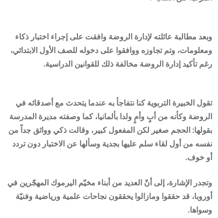
وبعد مطالبة عائلته لإدارة الروضة وافقت على إجراء اختبار ذكاء
ومعلومات، وتم تجاوزه ووافقوا على دخوله للصف الأول الابتدائي،
رغم تأكيد إدارة الروضة مخالفة ذلك للقوانين الدراسية.
تقول الخبيرة التربوية كنا نتفاجأ به عندما يتحدث مع أصدقائه في
الروضة وكأنه من أبٍ وأمٍ ولدا بألمانيا، كما وصفته مديرة المدرسة
بقولها: الحجم صغير لكن المفعول كبير، وقالت ذكي وواثق جداً من
نفسه من أول لقاء سلم عليها بجدية وسألها عن الاختبار دون تردد
أو خوف.
وتجدر الإشارة، إلى أنّ العديد من أبناء مخيّم اليرموك المهجّرين في
أوروبا، قد حققوا ومازالوا يحققون نجاحات علمية ورياضية وفنيّة
وسواها.