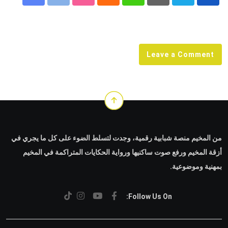
Share
StumbleUpon
Print
Cloud
Whatsapp
Pinterest
via
Email
Leave a Comment
من المخيم منصة شبابية رقمية، وجدت لتسلط الضوء على كل ما يجري في
أزقة المخيم ورفع صوت ساكنيها ورواية الحكايات المتراكمة في المخيم
بمهنية وموضوعية.
Follow Us On: