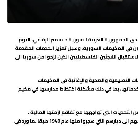
دى الجمهورية العربية السورية د. سمير الرفاعي، اليوم
نيين في المخيمات السورية، وسبل تعزيز الخدمات المقدمة
لاستقبال اللاجئين الفلسطينيين الذين نزحوا من سوريا الى
ت التعليمية والصحية والإغاثية في المخيمات
ة خدماتها، بما في ذلك مشكلة اكتظاظ مدارسها في مخيم
 التحديات التي تواجهها مع تفاقم ازمتها المالية ،
مؤكداً بأن استمرار عملها في ظل الظروف الصعبة يعكس التزامها الإنساني والأممي تجاه اللاجئين الفلسطينيين الى حين عودتهم الى ديارهم التي هجروا منها عام 1948 طبقا لما ورد في