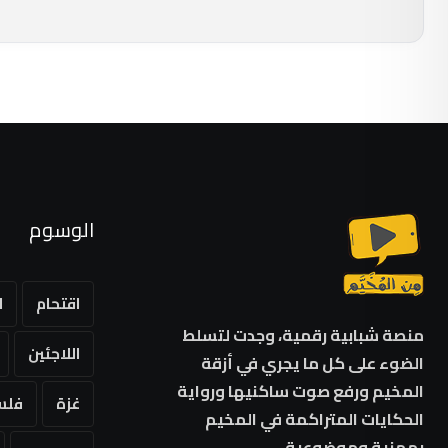
الوسوم
اقتحام
ا
منصة شبابية رقمية، وجدت لتسلط
اللاجئين
الضوء على كل ما يجري في أزقة
المخيم ورفع صوت ساكنيها ورواية
غزة
فلس
الحكايات المتراكمة في المخيم
بمهنية وموضوعية.