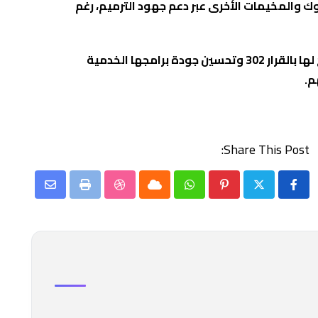
ك والمخيمات الأخرى عبر دعم جهود الترميم، رغم
واكد المجتمعون على استمرار التنسيق المشترك بين دائرة شؤون اللاجئين والأونروا لحماية ولايتها بسحب التفويض الممنوح لها بالقرار 302 وتحسين جودة برامجها الخدمية
م.
Share This Post:
Share
StumbleUpon
Print
Cloud
Whatsapp
Pinterest
via
Email