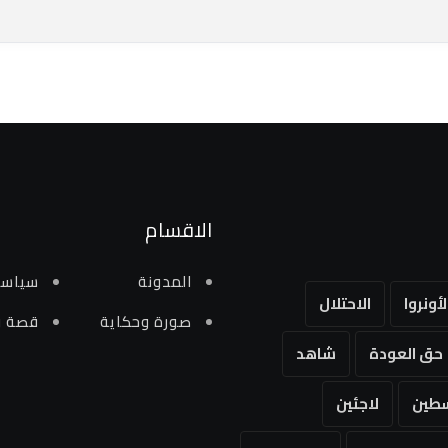
الاقسام
المدونة
سياسي
لأونروا
الاحتلال
صورة وحكاية
قصة و
حق العودة
شاهد
طين
لاجئين