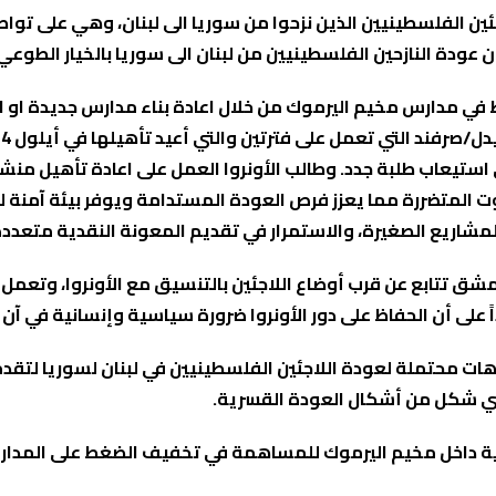
ئين الفلسطينيين الذين نزحوا من سوريا الى لبنان، وهي على توا
 ان عودة النازحين الفلسطينيين من لبنان الى سوريا بالخيار الطو
في مدارس مخيم اليرموك من خلال اعادة بناء مدارس جديدة او اص
ى استيعاب طلبة جدد. وطالب الأونروا العمل على اعادة تأهيل منش
ت المتضررة مما يعزز فرص العودة المستدامة ويوفر بيئة آمنة ل
الصغيرة، والاستمرار في تقديم المعونة النقدية متعددة الأغراض لما مجموع
شق تتابع عن قرب أوضاع اللاجئين بالتنسيق مع الأونروا، وتعمل 
على أن الحفاظ على دور الأونروا ضرورة سياسية وإنسانية في آن 
هات محتملة لعودة اللاجئين الفلسطينيين في لبنان لسوريا لت
ر أي شكل من أشكال العودة القسرية.
افية داخل مخيم اليرموك للمساهمة في تخفيف الضغط على المدار