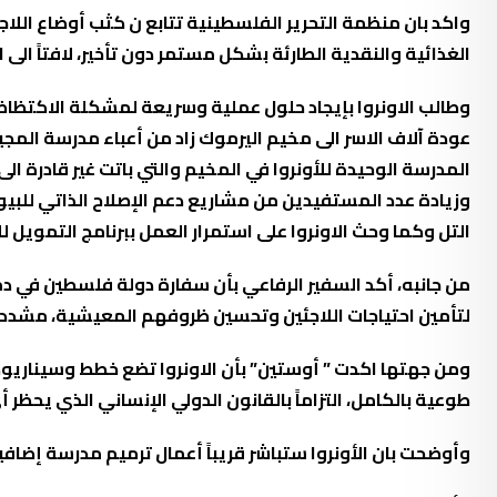
واكد بان منظمة التحرير الفلسطينية تتابع ن كثب أوضاع اللاج
الغذائية والنقدية الطارئة بشكل مستمر دون تأخير، لافتاً الى
وطالب الاونروا بإيجاد حلول عملية وسريعة لمشكلة الاكتظاظ 
المدرسة الوحيدة للأونروا في المخيم والتي باتت غير قادرة ال
وزيادة عدد المستفيدين من مشاريع دعم الإصلاح الذاتي للبيو
التل وكما وحث الاونروا على استمرار العمل ببرنامج التمويل للمشاريع 
من جانبه، أكد السفير الرفاعي بأن سفارة دولة فلسطين في دم
لتأمين احتياجات اللاجئين وتحسين ظروفهم المعيشية، مشدداً 
ومن جهتها اكدت ” أوستين” بأن الاونروا تضع خطط وسيناريو
طوعية بالكامل، التزاماً بالقانون الدولي الإنساني الذي يحظ
وأوضحت بان الأونروا ستباشر قريباً أعمال ترميم مدرسة إض