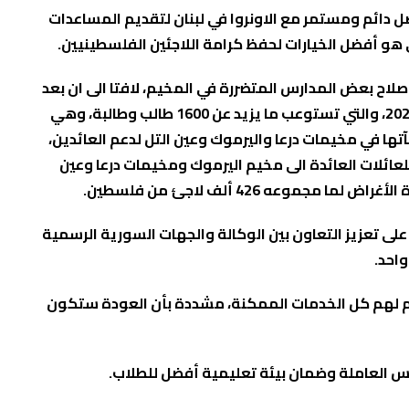
صل دائم ومستمر مع الاونروا في لبنان لتقديم المساعدات
عي هو أفضل الخيارات لحفظ كرامة اللاجئين الفلسطينيين.
لاح بعض المدارس المتضررة في المخيم، لافتا الى ان بعد
عودة آلاف الاسر الى مخيم اليرموك زاد من أعباء مدرسة المجيدل/صرفند التي تعمل على فترتين والتي أعيد تأهيلها في أيلول 2024، والتي تستوعب ما يزيد عن 1600 طالب وطالبة، وهي
آتها في مخيمات درعا واليرموك وعين التل لدعم العائدين،
لعائلات العائدة الى مخيم اليرموك ومخيمات درعا وعين
ه 426 ألف لاجئ من فلسطين.
على تعزيز التعاون بين الوكالة والجهات السورية الرسمية
واحد.
قدم لهم كل الخدمات الممكنة، مشددة بأن العودة ستكون
س العاملة وضمان بيئة تعليمية أفضل للطلاب.