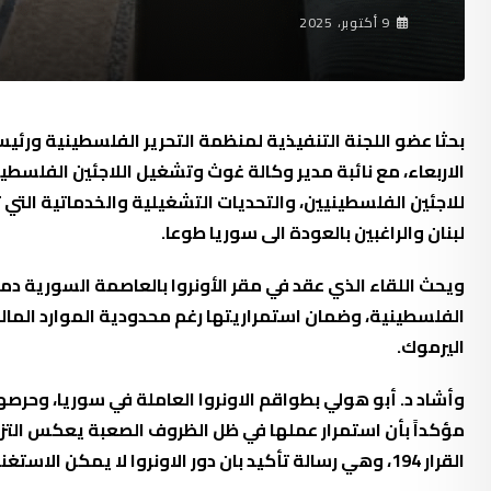
9 أكتوبر، 2025
بحثا عضو اللجنة التنفيذية لمنظمة التحرير الفلسطينية ورئي
الاربعاء، مع نائبة مدير وكالة غوث وتشغيل اللاجئين الفلسطي
للاجئين الفلسطينيين، والتحديات التشغيلية والخدماتية التي ت
لبنان والراغبين بالعودة الى سوريا طوعا.
ويحث اللقاء الذي عقد في مقر الأونروا بالعاصمة السورية د
الفلسطينية، وضمان استمراريتها رغم محدودية الموارد المال
اليرموك.
وأشاد د. أبو هولي بطواقم الاونروا العاملة في سوريا، وحرصها
القرار 194، وهي رسالة تأكيد بان دور الاونروا لا يمكن الاستغناء عنه او استبداله.