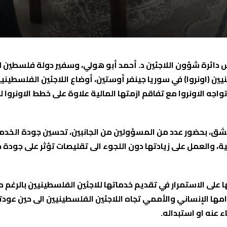
س دائرة شؤون اللاجئين د. أحمد أبو هولي، وسفير دولة فلسطين ل
نيين (اونروا) في سوريا جينفر أوستين، أوضاع اللاجئين الفلسطي
واجه الاونروا مع تفاقم ازمتها المالية علاوة على خطط الاونروا ل
مشق، بحضور عدد من المسؤولين من الجانبين، تحسين جودة الخدما
ية، والعمل على زيادتها دون اللجوء الى تقليصات تؤثر على جود
 على الاستمرار في تقديم خدماتها للاجئين الفلسطينيين بالرغم من