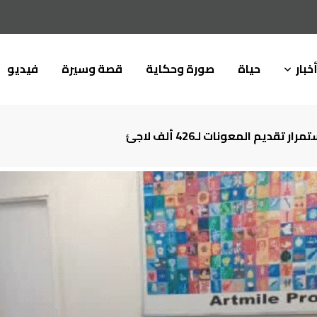
خبار
حياة
صورة وحكاية
قصة وسيرة
فيديو
يم المعونات لـ426 ألف لاجئ