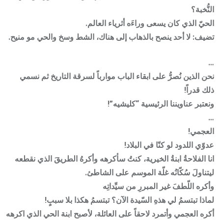
النُّخبة؟
الحيّ الذي كان يسعى وراءَه أثرياء العالم.
تضيف: لا أحد ينصح بالذهاب إلى هناك، الشط وسخ والحي مو منيح.
…
نحن الذين نُصرُّ على ابقاء الباب موارباً لسرقة التاريخ ثم نسمي
ذلك قدراً!
ونعتبر عناويننا الرئيسية “كليشيه”!
…
العجمي!
عدوّي اللدود لو كنّا في البلاد!
انا الفلاحةُ ابنةُ الخيرية، كنتُ سأكرهه وأكرهُ الطريقَ الذي نقطعه
ليتناولَ سُكّانُه غلّة الموسم على الشاطئ.
وأكره اللّطفَ غير المبررِ من سيِّداتِه
لماذا تبتسمُ لي هذهِ السّيدة الآن؟ تبتسمُ هكذا بلا سببٍ!
أكره العجمي وأتمرد لاحقاً على العائلة، لأصبح ابنة الحي الذي اكرهه