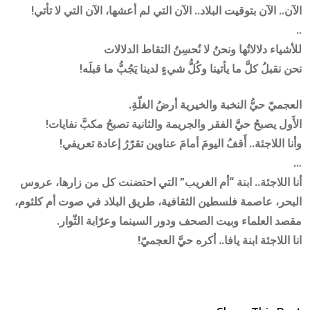
الآن.. الآن بتوقيت البلاد.. الآن التي لم أعشها، الآن التي لا تأتي!
..
للأشياء دلالاتُها ونحنُ لا نُحسِنُ التقاط الدلالات
نحن نقبلُ كلَّ ما يأتينا وكُلُّ شيءٍ لدينا يَجُبُّ ما قبلَه!
العجميّ حيُّ النخبة والخيرية أرضُ الغلّةِ.
الأَول يصبحُ حيَّ الفقر والجريمة والثانية تصبحُ مكبَّ نفايات!
وأنا اللاجئة.. أَقفُ اليومَ أمامَ عناوين تقرّرُ إعادة تعريفي!
…
أنا اللاجئة.. ابنة “أم الغريب” التي احتضنت كل من زارها، عروس
البحر، عاصمة فلسطين الثقافية، طريق البلاد في صوت أم كلثوم،
مقصد العلماء وبيت الصحف ودور السينما وعرّابة الثّوار.
انا اللاجئة ابنة يافا.. أكره حيَّ العجميّ!