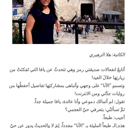
الكاتبة: هلا الزهيري
أتابعُ انفعالات صديقتي رمز وهي تتحدثُ عن يافا التي تَمَكنَتْ من
زيارتِها خلالَ العيد!
وتسمو “الأنا” على وجهي وأتباهى بمشاركتِها تفاصيل أحفظُها من
روايات جدَّتي ومن الانترنت!
تقول: لم أتمالك دموعي وأنا عائدة، يافا جميلة جداً.
ثمَّ تسألنُي: بتعرفي حيّ العجمي؟
أجيب: طبعاً.
هذه ِالـ طبعاً المليئة بـ “الأنا” مجدداً، لِمَ لا والحديثُ يدور عن حيّ