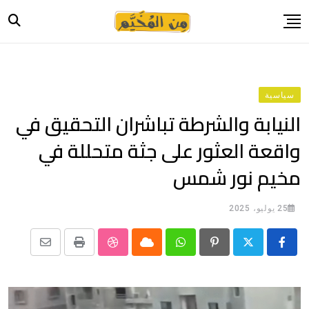
Ski
t
conten
الرئيسية
أخبار
سياسية
حياة
النيابة والشرطة تباشران التحقيق في
صورة وحكاية
واقعة العثور على جثة متحللة في
قصة وسيرة
مخيم نور شمس
فيديو
المدونة
25 يوليو، 2025
بيانات
Share
StumbleUpon
Print
Cloud
Whatsapp
Pinterest
via
Email