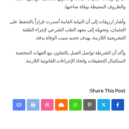
والظروف المحيطة بوفاة صاحبها.
وأشار ارزيقات إلى أن
النيابة العامة أصدرت قراراً بالتحفظ على
الجثمان
، وتحويله إلى معهد الطب الشرعي لإجراء
الصّفة
التشريحية
اللازمة، بهدف تحديد
سبب الوفاة
بدقة.
وأكد أن الشرطة تواصل العمل بالتعاون مع الجهات المختصة
لاستكمال التحقيقات واتخاذ الإجراءات القانونية اللازمة.
Share This Post:
Share
StumbleUpon
Print
Cloud
Whatsapp
Pinterest
via
Email