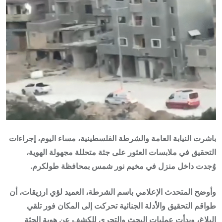
باشرت النيابة العامة والشرطة الفلسطينية، مساء اليوم، إجراءات
التحقيق في ملابسات العثور على
جثة متحللة مجهولة الهوية
،
وُجدت داخل منزل في
مخيم نور شمس
بمحافظة طولكرم.
وأوضح المتحدث الإعلامي باسم الشرطة، العميد
لؤي ارزيقات
، أن
طواقم التحقيق والأدلة الجنائية تحركت إلى المكان فور تلقي
البلاغ، وبدأت عمليات البحث والتحري للكشف عن هوية الجثة