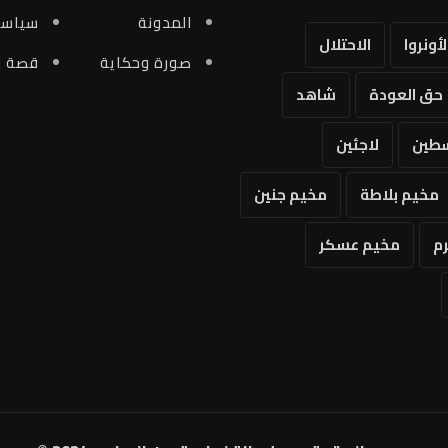
المدونة
سياسي
لأونروا
الاحتلال
صورة وحكاية
قصة و
حق العودة
شاهد
طين
لاجئين
مخيم بلاطة
مخيم جنين
م
مخيم عسكر