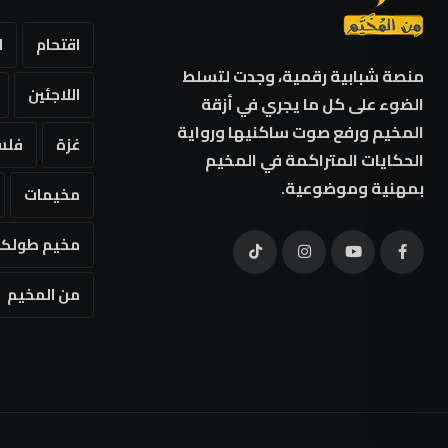
اقتحام
ا
منصة شبابية رقمية، وجدت لتسلط
اللاجئين
الضوء على كل ما يجري في أزقة
المخيم ورفع صوت ساكنيها ورواية
غزة
فلس
الحكايات المتراكمة في المخيم
بمهنية وموضوعية.
مخيمات
مخيم طولكر
من المخيم