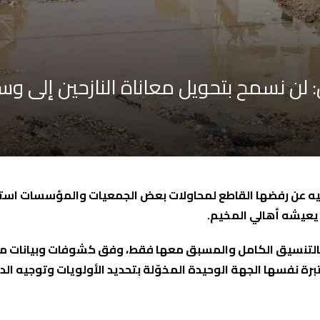
لن نسمح بتحويل معاناة النازحين إلى وسيلة
ت فيه عن رفضها القاطع لمحاولات بعض الجمعيات والمؤسسات استغ
 يعيشه أهالي المخيم.
التنسيق الكامل والمسبق معها فقط
، وفق كشوفات وبيانات معد
رة نفسها الجهة الوحيدة المخوّلة بتحديد الأولويات وتوجيه الد