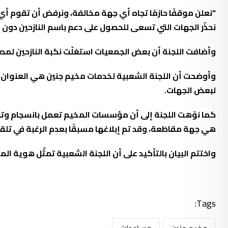
“نعلن
موقفًا حازمًا تجاه أي جهة مخالفة
، ونرفض أن تقوم أي 
نحذّر الجهات التي تسعى للحصول على دعم باسم النازحين دون ا
وأضافت اللجنة أن بعض الجمعيات استغلّت نكبة النازحين لمصال
وأوضحت أن
اللجنة الشعبية لخدمات مخيم جنين هي العنوان ا
لبعض الجهات.
كما نوّهت اللجنة إلى أن
مؤسسات المخيم تعمل بانسجام وت
هي جهة مقاطَعة
، وقد تم إبلاغها مسبقًا بعدم الرغبة في تل
واختتم البيان بالتأكيد على أن اللجنة الشعبية تمثّل هوية 
Tags:
مخيم جنين
مساعدات