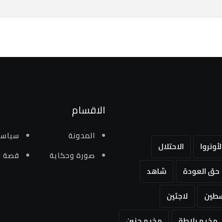
الاقسام
المدونة
سياسي
لأونروا
الاحتلال
صورة وحكاية
قصة و
حق العودة
شاهد
طين
لاجئين
مخيم بلاطة
مخيم جنين