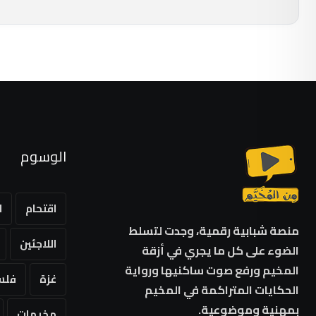
الوسوم
اقتحام
ا
منصة شبابية رقمية، وجدت لتسلط
اللاجئين
الضوء على كل ما يجري في أزقة
المخيم ورفع صوت ساكنيها ورواية
غزة
فلس
الحكايات المتراكمة في المخيم
بمهنية وموضوعية.
مخيمات