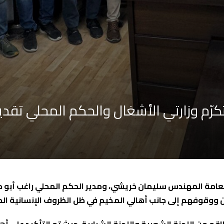
رّم وزارتي الأشغال والحكم المحلي تقدير
عامة المهندس سليمان خريشي، ومدير الحكم المحلي راغب أبو ديا
حين ووقوفهم إلى جانب أهالي المخيم في ظل الظروف الإنسانية ال
م من اللجنة الشعبية واللجنة الشبابية، حيث تم التأكيد على أ