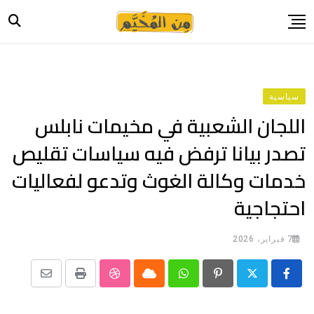
Ski
t
conten
الرئيسية
أخبار
سياسية
حياة
اللجان الشعبية في مخيمات نابلس
صورة وحكاية
تصدر بيانا ترفض فيه سياسات تقليص
قصة وسيرة
خدمات وكالة الغوث وتدعو لفعاليات
فيديو
احتجاجية
المدونة
بيانات
7 فبراير، 2026
Share
StumbleUpon
Print
Cloud
Whatsapp
Pinterest
via