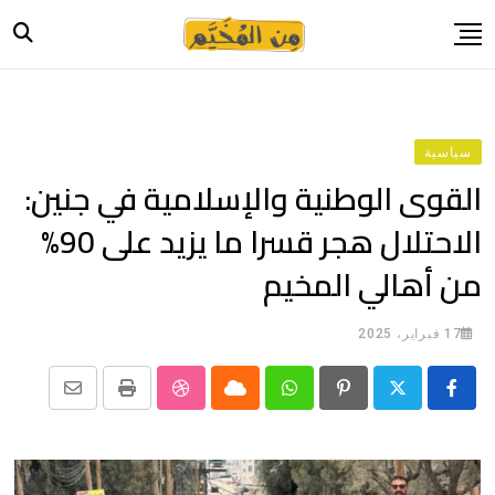
Ski
t
conten
الرئيسية
أخبار
سياسية
حياة
القوى الوطنية والإسلامية في جنين:
صورة وحكاية
الاحتلال هجر قسرا ما يزيد على 90%
قصة وسيرة
من أهالي المخيم
فيديو
المدونة
17 فبراير، 2025
بيانات
Share
StumbleUpon
Print
Cloud
Whatsapp
Pinterest
via
Email