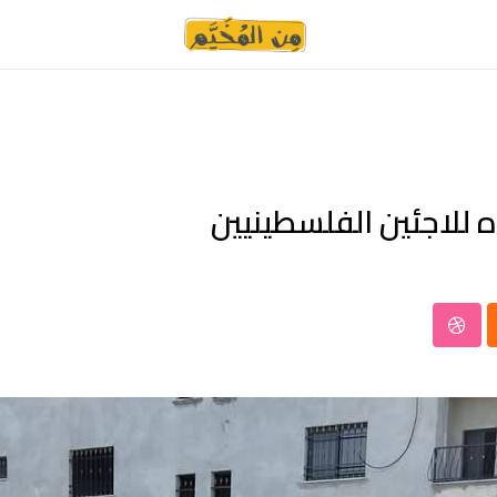
 للاجئين الفلسطينيين
StumbleUpon
Clo
W