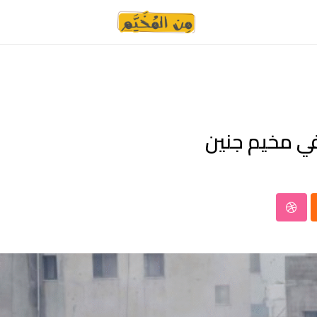
في مخيم جنين
StumbleUpon
Clo
W