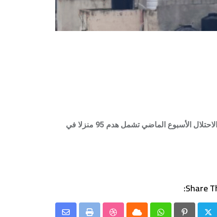
وكانت قوات الاحتلال قد هدمت أمس الثلاثاء منازل وسط المخيم، تحديدا في حارة “السمران”، وذلك ضمن خطة أعلن عنها الاحتلال الأسبوع الماضي تشمل هدم 95 منزلا في
Share Th