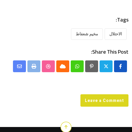
Tags:
الاحتلال
مخيم شعفاط
Share This Post:
Share
StumbleUpon
Print
Cloud
Whatsapp
Pinterest
via
Email
Leave a Comment