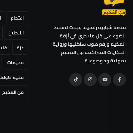
اقتحام
ا
منصة شبابية رقمية، وجدت لتسلط
اللاجئين
الضوء على كل ما يجري في أزقة
المخيم ورفع صوت ساكنيها ورواية
غزة
فلس
الحكايات المتراكمة في المخيم
بمهنية وموضوعية.
مخيمات
مخيم طولكر
من المخيم