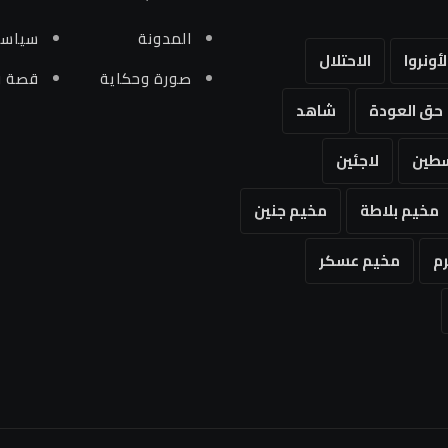
المدونة
سياسي
لأونروا
الاحتلال
صورة وحكاية
قصة و
حق العودة
شاهد
طين
لاجئين
مخيم بلاطة
مخيم جنين
م
مخيم عسكر