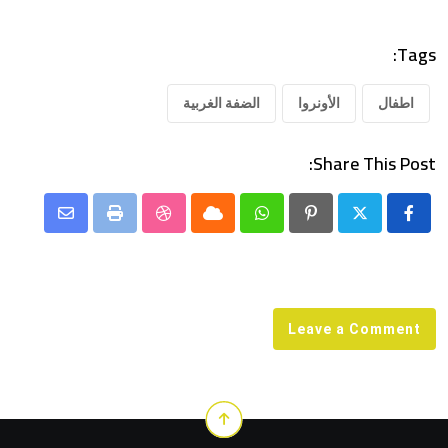
Tags:
اطفال
الأونروا
الضفة الغربية
Share This Post:
Share
StumbleUpon
Print
Cloud
Whatsapp
Pinterest
via
Email
Leave a Comment