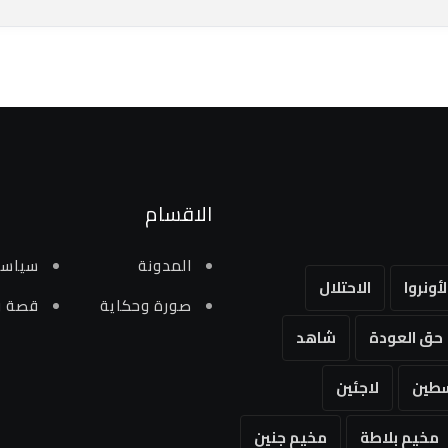
الاقسام
المدونة
سياسي
لأونروا
الاحتلال
صورة وحكاية
قصة و
حق العودة
شاهد
طين
لاجئين
مخيم بلاطة
مخيم جنين