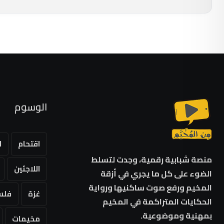
الوسوم
اقتحام
ا
منصة شبابية رقمية، وجدت لتسلط
اللاجئين
الضوء على كل ما يجري في أزقة
المخيم ورفع صوت ساكنيها ورواية
غزة
فلس
الحكايات المتراكمة في المخيم
بمهنية وموضوعية.
مخيمات