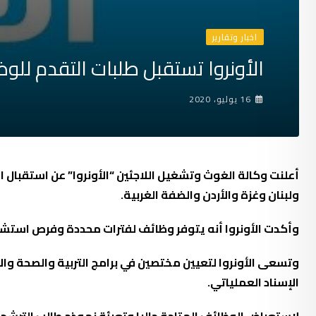
اخبار وتقارير
الأونروا تستقبل طلبات التقدم للوظ
16 يوليو، 2020
أعلنت وكالة الغوث وتشغيل اللاجئين “الأونروا” عن استقبال ا
ولبنان وغزة والأردن والضفة الغربية.
وأكدت الأونروا أنه يتوفر وظائف لفترات محددة وفرص استشار
وتسعى الأونروا لتعيين مختصين في برامج التربية والصحة والإغ
الإسناد العملياتي.