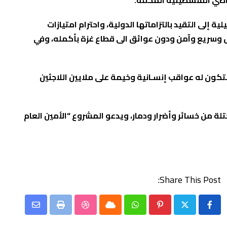
راضي الفلسطينية المحتلة.
تشرين الأول 2024، وتدعو الجمعية الحكومة الإسرائيلية إلى التقيد بالتزاماتها الدولية، واحترام امتيازات
 وسريع وآمن ودون عوائق الى قطاع غزة بأكمله، وفي
كون له عواقب إنسـانية وخيمة على ملايين اللاجئين
لة من خسائر وأضرار ودمار، ويدعو المشروع “الأمين العام
Share This Post:
Share
StumbleUpon
Print
Cloud
Whatsapp
Pinterest
via