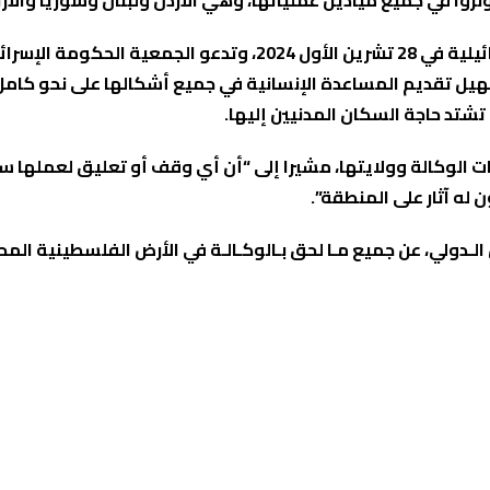
ونروا في جميع ميادين عملياتها، وهي الأردن ولبنان وسوريا والأ
ويشجب مشروع القرار التشريع الذي اعتمدته الكنيست الإسرائيلية في 28 
يل تقديم المساعدة الإنسانية في جميع أشكالها على نحو كامل
تشتد حاجة السكان المدنيين إليها.
ت الوكالة وولايتها، مشيرا إلى “أن أي وقف أو تعليق لعملها ست
له آثار على المنطقة”.
لـدولي، عن جميع مـا لحق بـالوكـالـة في الأرض الفلسطينية المحت