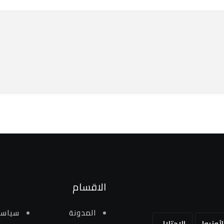
الاقسام
المدونة
سياسي
لأونروا
الاحتلال